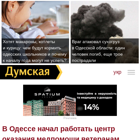
Хотят макароны, котлеты
Враг атаковал сухогруз
и курицу: чем будут кормить
в Одесской области: один
одесских школьников и почему
человек погиб, еще трое
к началу года могут не успеть?
пострадали
укр
Реклама
В Одессе начал работать центр
оказания медпомощи ветеранам