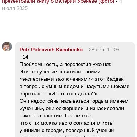
презентовали книгу о Валерии Уреневе (фото)
-
4
июля 2025
Petr Petrovich Kaschenko
28 сен, 11:05
+14
Проблемы есть, а перспектив уже нет.
Эти лжеученые освятили своими
«экспертными заключениями» этот бардак,
а тепреь с умным видом и надутыми щеками
впрошают : «И кто это сделал?».
Они недостойны называться гордым именем
«ученый», они осквернили и изнасиловали
само это понятие. После того,
что с их молчаливого согласия глисты
учинили с городм, порядочный ученый