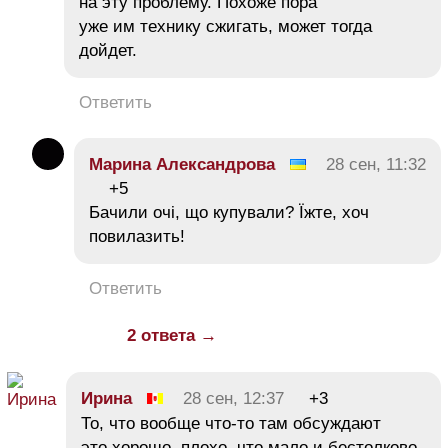
на эту проблему. Похоже пора
уже им технику сжигать, может тогда
дойдет.
Ответить
Марина Александрова
28 сен, 11:32
+5
Бачили очі, що купували? Їжте, хоч
повилазить!
Ответить
2 ответа →
Иpинa
28 сен, 12:37
+3
То, что вообще что-то там обсуждают
это хорошо, плохо, что мало и бестолково.