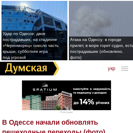
Удар по Одессе: двое
пострадавших, на стадионе
Атака на Одессу: в городе
«Черноморец» снесло часть
прилет, в море горит судно, ест
крыши, субботняя игра
пострадавшие (обновлено,
под угрозой
фото)
укр
Реклама
В Одессе начали обновлять
пешеходные переходы (фото)