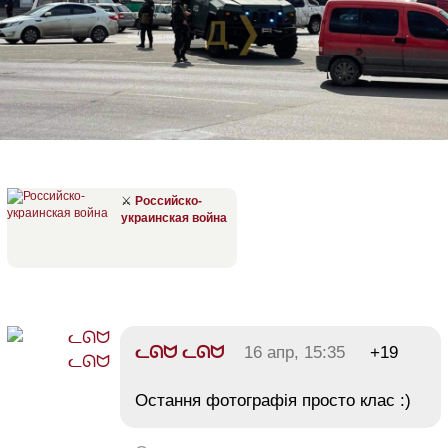
⚔
Российско-
украинская война
ᓚᘏᗢ ᓚᘏᗢ
16 апр, 15:35
+19
Остання фотографія просто клас :)