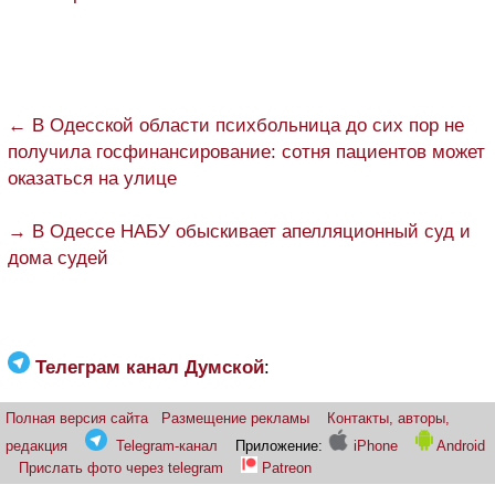
← В Одесской области психбольница до сих пор не
получила госфинансирование: сотня пациентов может
оказаться на улице
→ В Одессе НАБУ обыскивает апелляционный суд и
дома судей
Телеграм канал Думской
:
Полная версия сайта
Размещение рекламы
Контакты, авторы,
редакция
Telegram-канал
Приложение:
iPhone
Android
Прислать фото через telegram
Patreon