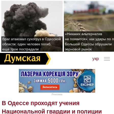
«Никаких альтернатив
Враг атаковал сухогруз в Одесской
не появится»: как удары по 
области: один человек погиб,
Большой Одессы обрушили
еще трое пострадали
зерновой рынок
укр
Реклама
В Одессе проходят учения
Национальной гвардии и полиции