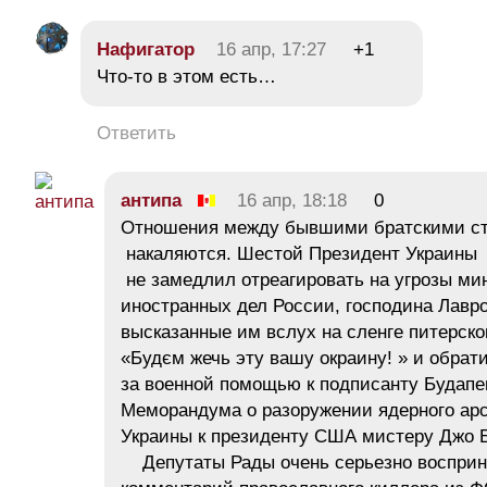
Нафигатор
16 апр, 17:27
+1
Что-то в этом есть…
Ответить
антипа
16 апр, 18:18
0
Отношения между бывшими братскими ст
накаляются. Шестой Президент Украины
не замедлил отреагировать на угрозы ми
иностранных дел России, господина Лавро
высказанные им вслух на сленге питерског
«Будєм жечь эту вашу окраину! » и обрат
за военной помощью к подписанту Будапе
Меморандума о разоружении ядерного ар
Украины к президенту США мистеру Джо 
Депутаты Рады очень серьезно воспри