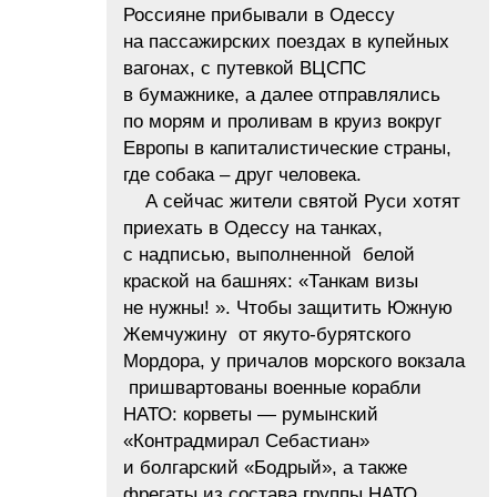
Россияне прибывали в Одессу
на пассажирских поездах в купейных
вагонах, с путевкой ВЦСПС
в бумажнике, а далее отправлялись
по морям и проливам в круиз вокруг
Европы в капиталистические страны,
где собака – друг человека.
А сейчас жители святой Руси хотят
приехать в Одессу на танках,
с надписью, выполненной белой
краской на башнях: «Танкам визы
не нужны! ». Чтобы защитить Южную
Жемчужину от якуто-бурятского
Мордора, у причалов морского вокзала
пришвартованы военные корабли
НАТО: корветы — румынский
«Контрадмирал Себастиан»
и болгарский «Бодрый», а также
фрегаты из состава группы НАТО