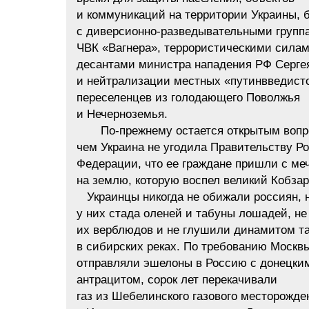
и коммуникаций на территории Украины, 
с диверсионно-разведывательными групп
ЧВК «Вагнера», террористическими силам
десантами министра нападения РФ Серге
и нейтрализации местных «путинвведист
переселенцев из голодающего Поволжья
и Нечерноземья.
По-прежнему остается открытым вопр
чем Украина не угодила Правительству Р
Федерации, что ее граждане пришли с ме
на землю, которую воспел великий Кобза
Украинцы никогда не обижали россиян, н
у них стада оленей и табуны лошадей, не
их верблюдов и не глушили динамитом т
в сибирских реках. По требованию Москв
отправляли эшелоны в Россию с донецки
антрацитом, сорок лет перекачивали
газ из Шебелинского газового месторожде