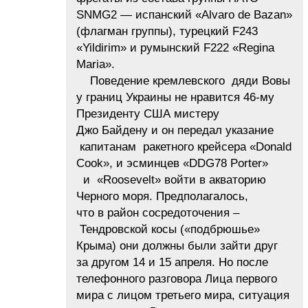
SNMG2 — испанский «Alvaro de Bazan»
(флагман группы), турецкий F243
«Yildirim» и румынский F222 «Regina
Maria».
Поведение кремлевского дяди Вовы
у границ Украины не нравится 46-му
Президенту США мистеру
Джо Байдену и он передал указание
капитанам ракетного крейсера «Donald
Cook», и эсминцев «DDG78 Porter»
и «Roosevelt» войти в акваторию
Черного моря. Предполагалось,
что в район сосредоточения –
Тендровской косы («подбрюшье»
Крыма) они должны были зайти друг
за другом 14 и 15 апреля. Но после
телефонного разговора Лица первого
мира с лицом третьего мира, ситуация