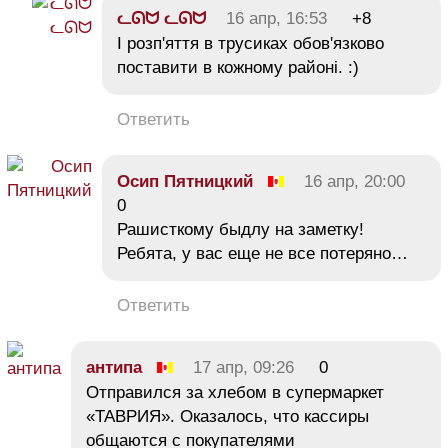
ᓚᘏᗢ ᓚᘏᗢ
16 апр, 16:53
+8
І розп'яття в трусиках обов'язково
поставити в кожному районі. :)
Ответить
Осип Пятницкий
16 апр, 20:00
0
Рашисткому быдлу на заметку!
Ребята, у вас еще не все потеряно…
Ответить
антипа
17 апр, 09:26
0
Отправился за хлебом в супермаркет
«ТАВРИЯ». Оказалось, что кассиры
общаются с покупателями