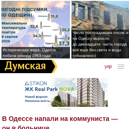
Число пострадавших после а
на Одессу выросло
до двенадцати: часть города
Историческая жара: Одесса
все еще без света и воды
побила рекорд 1963 года
(обновлено)
укр
Реклама
В Одессе напали на коммуниста —
он в больнице