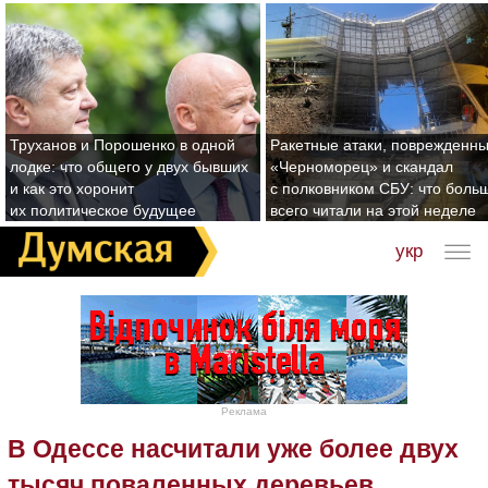
Труханов и Порошенко в одной
Ракетные атаки, поврежденн
лодке: что общего у двух бывших
«Черноморец» и скандал
и как это хоронит
с полковником СБУ: что боль
их политическое будущее
всего читали на этой неделе
укр
Реклама
В Одессе насчитали уже более двух
тысяч поваленных деревьев