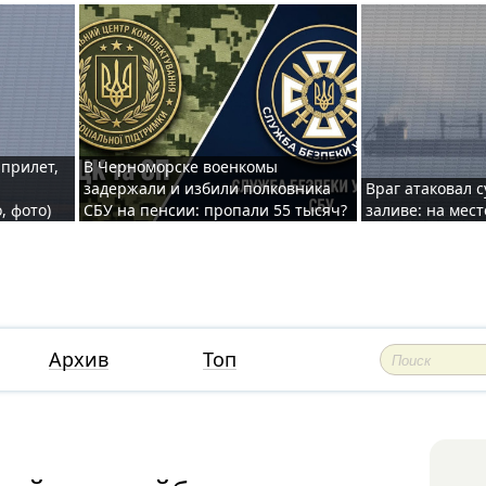
 прилет,
В Черноморске военкомы
задержали и избили полковника
Враг атаковал 
, фото)
СБУ на пенсии: пропали 55 тысяч?
заливе: на мес
Архив
Топ