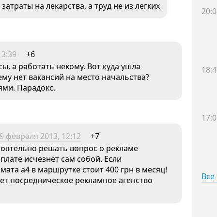
атраты на лекарства, а труд не из легких
20:0
13:39
+6
ы, а работать некому. Вот куда ушла
18:4
ему нет вакансий на место начальства?
ями. Парадокс.
17:0
9 февраля 2013, 12:12
+7
оятельно решать вопрос о рекламе
рплате исчезнет сам собой. Если
мата а4 в маршрутке стоит 400 грн в месяц!
Все
ает посредническое рекламное агенство