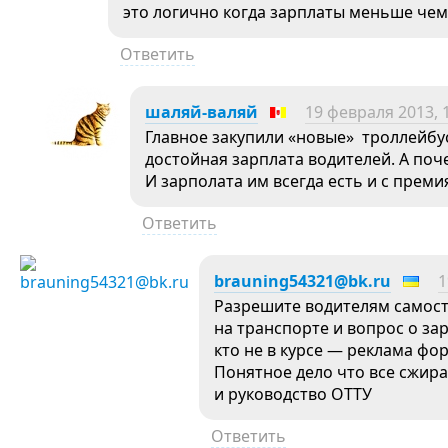
это логично когда зарплаты меньше чем з
Ответить
шаляй-валяй
19 февраля 2013, 
Главное закупили «новые» троллейбус
достойная зарплата водителей. А поч
И зарполата им всегда есть и с преми
Ответить
brauning54321@bk.ru
1
Разрешите водителям самост
на транспорте и вопрос о за
кто не в курсе — реклама фор
Понятное дело что все сжир
и руководство ОТТУ
Ответить