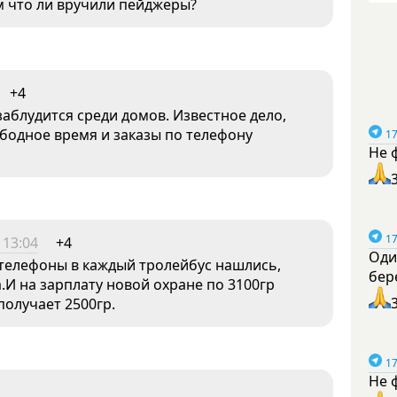
м что ли вручили пейджеры?
+4
аблудится среди домов. Известное дело,
ободное время и заказы по телефону
17
Не 
17
 13:04
+4
Оди
и телефоны в каждый тролейбус нашлись,
бер
.И на зарплату новой охране по 3100гр
получает 2500гр.
17
Не 