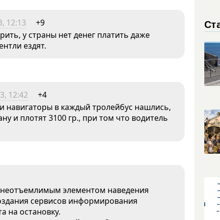
Ст
, 12:13
+9
рить, у страны нет денег платить даже
ентли ездят.
3, 12:42
+4
ы и навигаторы в каждый тролейбус нашлись,
у и плотят 3100 гр., при том что водитель
я неотъемлимым элементом наведения
создания сервисов информирования
а на остановку.