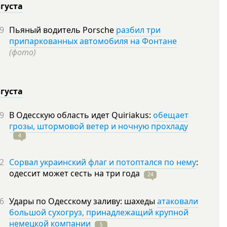
вгуста
9
Пьяный водитель Porsche
разбил три
припаркованных автомобиля на Фонтане
(фото)
вгуста
9
В Одесскую область идет Quiriakus:
обещает
грозы, штормовой ветер и ночную прохладу
4
2
Сорвал украинский флаг и потоптался по нему
:
одессит может сесть на три
года
24
6
Удары по Одесскому заливу: шахеды
атаковали
большой сухогруз, принадлежащий крупной
немецкой компании
5