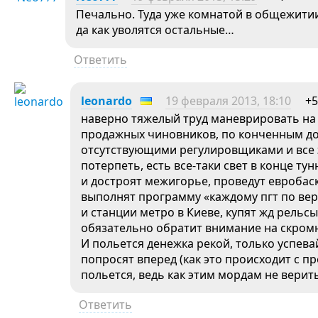
Печально. Туда уже комнатой в общежитии
да как уволятся остальные…
Ответить
leonardo
19 февраля 2013, 18:10
+5
наверно тяжелый труд маневрировать на
продажных чиновников, по конченным д
отсутствующими регулировщиками и все 
потерпеть, есть все-таки свет в конце ту
и достроят межигорье, проведут евробас
выполнят программу «каждому пгт по вер
и станции метро в Киеве, купят жд рельсы
обязательно обратит внимание на скром
И польется денежка рекой, только успева
попросят вперед (как это происходит с 
польется, ведь как этим мордам не верить
Ответить