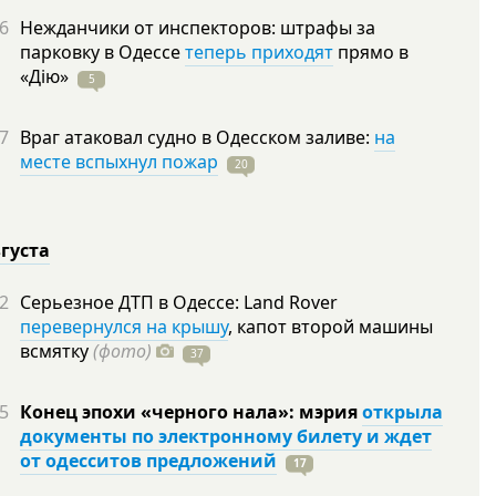
6
Нежданчики от инспекторов: штрафы за
парковку в Одессе
теперь приходят
прямо в
«Дію»
5
7
Враг атаковал судно в Одесском заливе:
на
месте вспыхнул пожар
20
вгуста
2
Серьезное ДТП в Одессе: Land Rover
перевернулся на крышу
, капот второй машины
всмятку
(фото)
37
5
Конец эпохи «черного нала»: мэрия
открыла
документы по электронному билету и ждет
от одесситов предложений
17