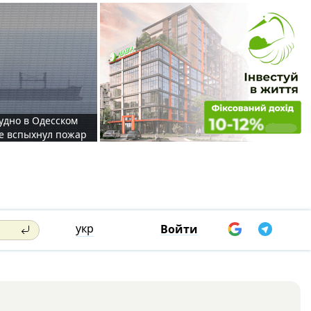
судно в Одесском
те вспыхнул пожар
укр
Войти