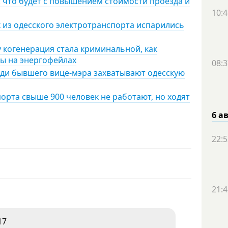
 что будет с повышением стоимости проезда и
10:4
к из одесского электротранспорта испарились
 когенерация стала криминальной, как
ы на энергофейлах
08:3
юди бывшего вице-мэра захватывают одесскую
порта свыше 900 человек не работают, но ходят
6 а
22:5
21:4
17