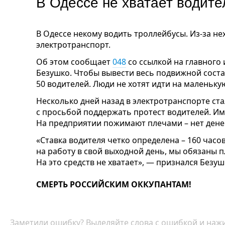
В Одессе не хватает водит
В Одессе некому водить троллейбусы. Из-за не
электротранспорт.
Об этом сообщает
048
со ссылкой на главного
Безушко. Чтобы вывести весь подвижной состав
50 водителей. Люди не хотят идти на маленьку
Несколько дней назад в электротранспорте ст
с просьбой поддержать протест водителей. Им
На предприятии пожимают плечами – нет дене
«Ставка водителя четко определена – 160 часов
на работу в свой выходной день, мы обязаны п
На это средств не хватает», — признался Безуш
СМЕРТЬ РОССИЙСКИМ ОККУПАНТАМ!
Заметили ошибку? Выделяйте слова с ошибкой и нажи