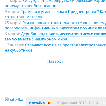
11 марта:
Обсуждают в маршрутках и одесской мэрии:
почему это необоснованно
9 марта:
Трамваи в утиль, а лом в Приднестровье? Ка
сотни тонн металла
25 марта:
Жизнь после отопительного сезона: почему
повзрослеть инфантильным одесситам и учимся ли м
6 марта:
Дерибан под политическим зонтиком: как л
землю вместе с чемпионом мира
17 января:
Страдают все: из-за простоя электротранс
на субботники
Наверх ↑
nato4ka
19 февраля 2013, 11:10
+