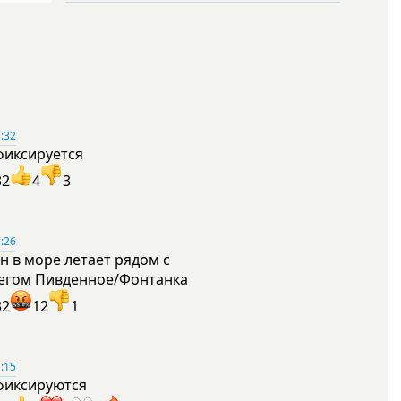
:32
фиксируется
32
4
3
:26
н в море летает рядом с
егом Пивденное/Фонтанка
32
12
1
:15
фиксируются