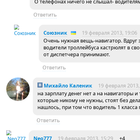
О телефонах ничего не слышал- водителя
Ответить
Союзник
19 февраля 2013, 19:06
Очень нужная вещь-навигатор. Вдруг з
водители троллейбуса кастрюлят в св
от диспетчера принимают.
Ответить
Михайло Каленик
19 февраля 2013,
на зарплату денег нет а на навигаторы 
которые никому не нужны, стоят без дела
нашлось, при том что водитель 1 класса 
Ответить
Neo777
19 февраля 2013, 15:29
+4