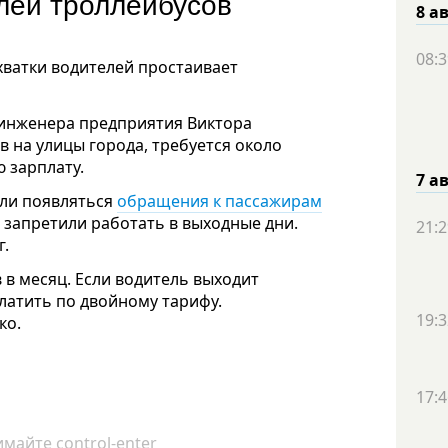
елей троллейбусов
8 а
08:3
хватки водителей простаивает
 инженера предприятия Виктора
 на улицы города, требуется около
ю зарплату.
7 а
али появляться
обращения к пассажирам
 запретили работать в выходные дни.
21:2
г.
 в месяц. Если водитель выходит
латить по двойному тарифу.
19:3
ко.
17:4
майте control-enter