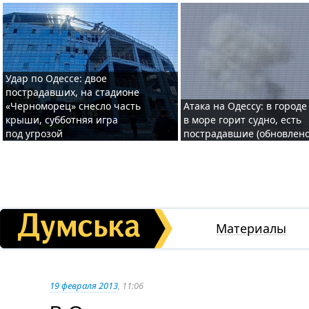
Удар по Одессе: двое
пострадавших, на стадионе
«Черноморец» снесло часть
Атака на Одессу: в городе
крыши, субботняя игра
в море горит судно, есть
под угрозой
пострадавшие (обновлено
Материалы
19 февраля 2013
, 11:06