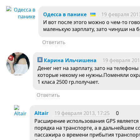
Одесса в панике
19 февраля 2013
И вот после этого можно о чем-то гово
маленькую зарплату, зато чинуши на б
Ответить
Карина Ильчишена
19 февраля 201
Денег нет на зарплату, зато на телефон
которые некому не нужны.Поменяли охран
1 класа 2500 гр.получает.
Ответить
Altair
19 февраля 2013, 17:25
0
Расширение использования GPS являетс
порядка на транспорте, а в дальнейшем 
пассажира о времени прибытия транспорт