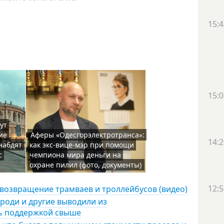
15:4
15:0
ут
ие
Аферы «Одесгорэлектротранса»:
14:2
набдят
как экс-вице-мэр при помощи
с
чемпиона мира деньги на
охране пилил (фото, документы)
12:5
 возвращение трамваев и троллейбусов (видео)
роди и другие выводили из
сь поддержкой свыше