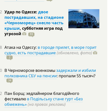
2
Удар по Одессе:
двое
пострадавших, на стадионе
«Черноморец» снесло часть
крыши
, субботняя игра под
угрозой
11
8
Атака на Одессу:
в городе прилет, в море горит
судно, есть пострадавшие
(обновлено, фото)
2
0
В Черноморске военкомы
задержали и избили
полковника СБУ на пенсии
: пропали 55
тысяч?
34
2
Пан Борщ: хедлайнером благодійного
фестивалю
в Подільську стане гурт «Без
обмежень»
(на правах реклами)