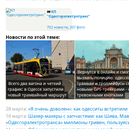
🚃
КП
"Одесгорэлектротранс"
702 новости
,
207 фото
Новости по этой теме:
Вернутся в онлайн и смог
вызвать полицию: одесск
Всего два вагона и четкий
трамваи и троллейбусы с
график: в Одессе запустили
новыми GPS-трекерами - 
новый трамвайный маршрут
тревожными кнопками
28 марта:
«Я очень доволен»: как одесситы встретили
16 марта:
Шахер-махеры с запчастями: как Шива, Мав
«Одесгорэлектротранса» миллионы гривен, пользуя