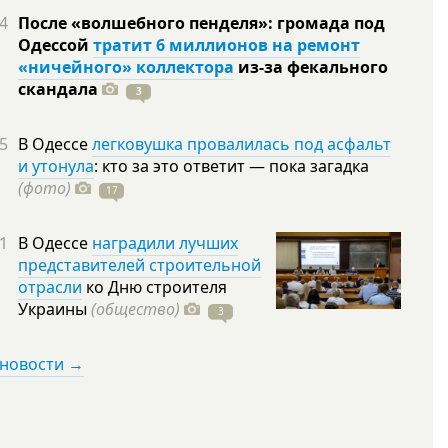
4
После «волшебного пенделя»: громада под
Одессой
тратит 6 миллионов на ремонт
«ничейного» коллектора
из-за фекального
скандала
3
5
В Одессе
легковушка провалилась под асфальт
и утонула
: кто за это ответит — пока загадка
(фото)
17
1
В Одессе
наградили лучших
представителей строительной
отрасли
ко Дню строителя
Украины
(общество)
3
 новости →