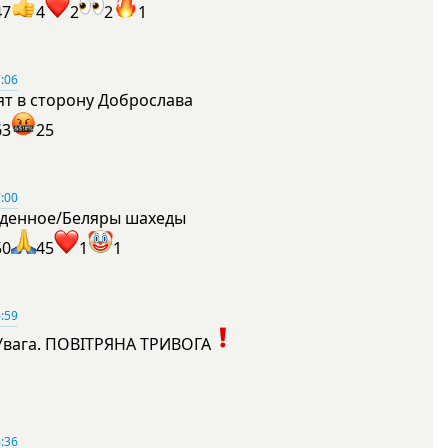
47
4
2
2
1
:06
ят в сторону Доброслава
63
25
:00
денное/Беляры шахеды
50
45
1
1
:59
Увага. ПОВІТРЯНА ТРИВОГА
1
:36