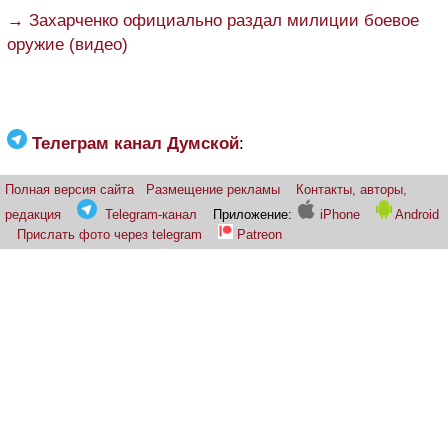
→ Захарченко официально раздал милиции боевое
оружие (видео)
Телеграм канал Думской
:
Полная версия сайта
Размещение рекламы
Контакты, авторы,
редакция
Telegram-канал
Приложение:
iPhone
Android
Прислать фото через telegram
Patreon