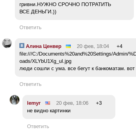
гривни.НУЖНО СРОЧНО ПОТРАТИТЬ
ВСЕ ДЕНЬГИ.))
Ответить
Алина Ценвер
20 фев, 18:04
+4
file:///C:/Documents%20and%20Setting
oads/XLYbU1Xg_uI.jpg
люди сошли с ума. все бегут к банкоматам. вот
Ответить
lemyr
20 фев, 18:06
+3
не видно картинки
Ответить