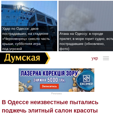
Удар по Одессе: двое
пострадавших, на стадионе
Атака на Одессу: в городе
«Черноморец» снесло часть
прилет, в море горит судно, ест
крыши, субботняя игра
пострадавшие (обновлено,
под угрозой
фото)
укр
Реклама
В Одессе неизвестные пытались
поджечь элитный салон красоты