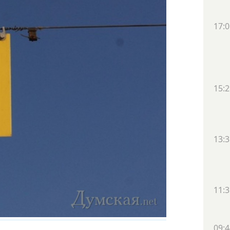
17:0
15:2
13:3
11:3
09:4