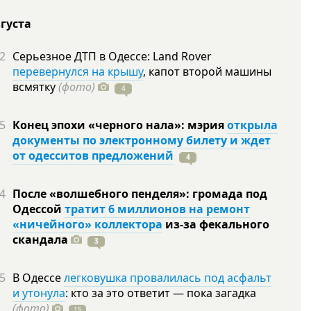
вгуста
2
Серьезное ДТП в Одессе: Land Rover
перевернулся на крышу
, капот второй машины
всмятку
(фото)
4
5
Конец эпохи «черного нала»: мэрия
открыла
документы по электронному билету и ждет
от одесситов предложений
4
4
После «волшебного пенделя»: громада под
Одессой
тратит 6 миллионов на ремонт
«ничейного» коллектора
из-за фекального
скандала
3
5
В Одессе
легковушка провалилась под асфальт
и утонула
: кто за это ответит — пока загадка
(фото)
15