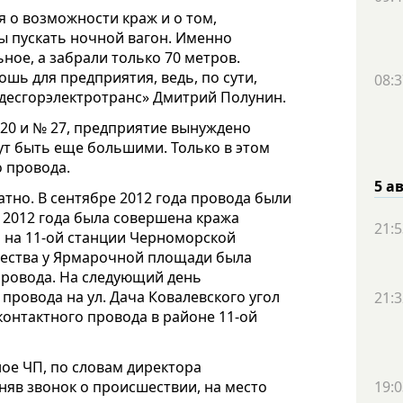
я о возможности краж и о том,
ы пускать ночной вагон. Именно
ное, а забрали только 70 метров.
шь для предприятия, ведь, по сути,
08:3
Одесгорэлектротранс» Дмитрий Полунин.
 20 и № 27, предприятие вынуждено
гут быть еще большими. Только в этом
о провода.
5 а
тно. В сентябре 2012 года провода были
я 2012 года была совершена кража
21:5
 на 11-ой станции Черноморской
ачества у Ярмарочной площади была
провода. На следующий день
провода на ул. Дача Ковалевского угол
21:3
контактного провода в районе 11-ой
ное ЧП, по словам директора
няв звонок о происшествии, на место
19:0