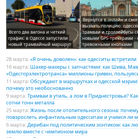
Вернутся в онлайн и смог
вызвать полицию: одесск
Всего два вагона и четкий
трамваи и троллейбусы с
график: в Одессе запустили
новыми GPS-трекерами - 
новый трамвайный маршрут
тревожными кнопками
28 марта:
«Я очень доволен»: как одесситы встретили
16 марта:
Шахер-махеры с запчастями: как Шива, Мав
«Одесгорэлектротранса» миллионы гривен, пользуя
11 марта:
Обсуждают в маршрутках и одесской мэрии:
почему это необоснованно
9 марта:
Трамваи в утиль, а лом в Приднестровье? Ка
сотни тонн металла
25 марта:
Жизнь после отопительного сезона: почему
повзрослеть инфантильным одесситам и учимся ли м
6 марта:
Дерибан под политическим зонтиком: как л
землю вместе с чемпионом мира