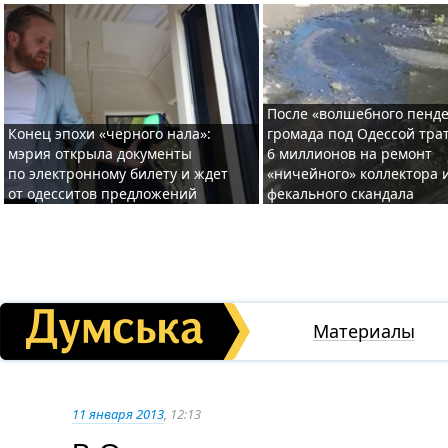
После «волшебного пенде
Конец эпохи «черного нала»:
громада под Одессой тра
мэрия открыла документы
6 миллионов на ремонт
по электронному билету и ждет
«ничейного» коллектора и
от одесситов предложений
фекального скандала
Материалы
11 января 2013
, 12:13