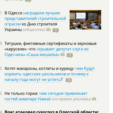
1
В Одессе
наградили лучших
представителей строительной
отрасли
ко Дню строителя
Украины
(общество)
3
9
Титушки, фиктивные сертификаты и зерновые
«карусели»: что
скрывает депутат-слуга из
Одесчины «Саша-мешалка»
3
5
Хотят макароны, котлеты и курицу:
чем будут
кормить одесских школьников и почему к
началу года могут не успеть
?
14
5
Не только горки:
чем сегодня привлекает
гостей аквапарк Hawaii
(на правах рекламы)
4
Враг атаковал сухогруз в Одесской области: