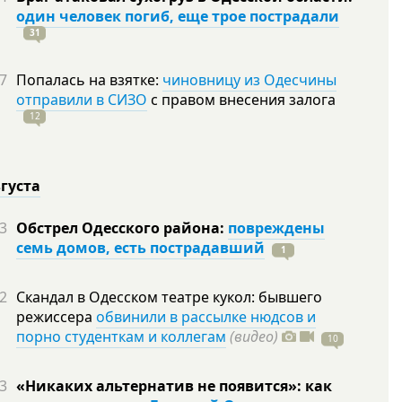
один человек погиб, еще трое пострадали
31
7
Попалась на взятке:
чиновницу из Одесчины
отправили в СИЗО
с правом внесения залога
12
вгуста
3
Обстрел Одесского района:
повреждены
семь домов, есть пострадавший
1
2
Скандал в Одесском театре кукол: бывшего
режиссера
обвинили в рассылке нюдсов и
порно студенткам и коллегам
(видео)
10
3
«Никаких альтернатив не появится»: как