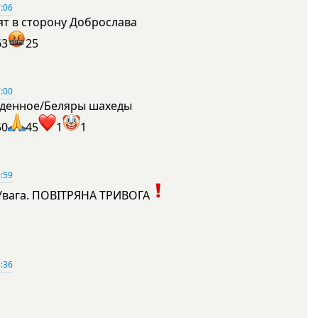
:06
ят в сторону Доброслава
63
25
:00
денное/Беляры шахеды
50
45
1
1
:59
Увага. ПОВІТРЯНА ТРИВОГА
1
:36