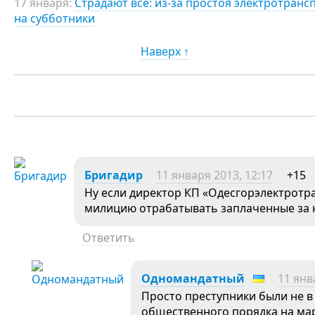
17 января:
Страдают все: из-за простоя электротранс
на субботники
Наверх ↑
Бригадир
11 января 2013, 12:17
+15
Ну если директор КП «Одесгорэлектротр
милицию отрабатывать заплаченные за 
Ответить
Одномандатный
11 янв
Просто преступники были не в
общественного порядка на ма