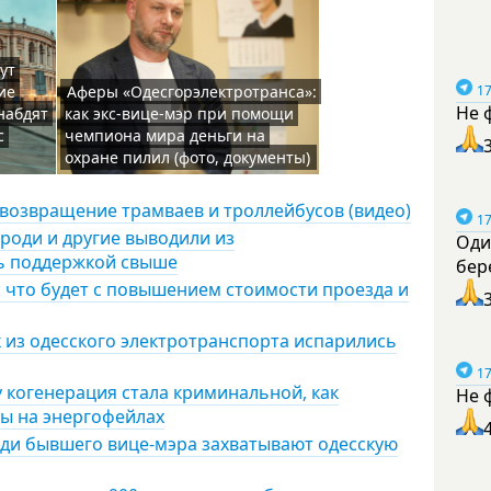
ут
17
ие
Аферы «Одесгорэлектротранса»:
Не 
набдят
как экс-вице-мэр при помощи
с
чемпиона мира деньги на
охране пилил (фото, документы)
 возвращение трамваев и троллейбусов (видео)
17
роди и другие выводили из
Оди
сь поддержкой свыше
бер
 что будет с повышением стоимости проезда и
к из одесского электротранспорта испарились
17
 когенерация стала криминальной, как
Не 
ы на энергофейлах
юди бывшего вице-мэра захватывают одесскую