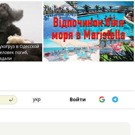
ухогруз в Одесской
еловек погиб,
адали
укр
Войти