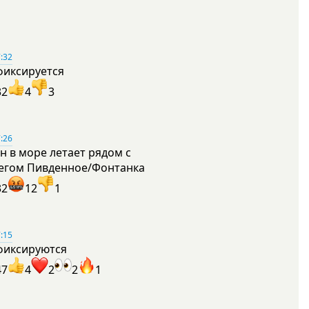
:32
фиксируется
32
4
3
:26
н в море летает рядом с
егом Пивденное/Фонтанка
32
12
1
:15
фиксируются
47
4
2
2
1