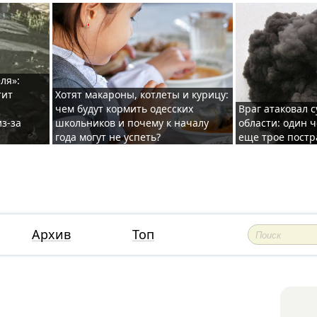
ля»:
тит
Хотят макароны, котлеты и курицу:
чем будут кормить одесских
Враг атаковал с
з-за
школьников и почему к началу
области: один ч
года могут не успеть?
еще трое постр
Архив
Топ