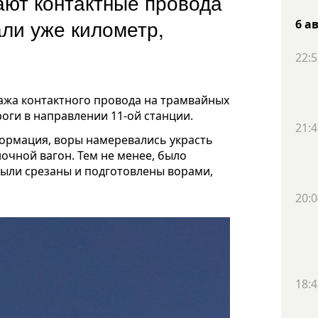
ают контактные провода
али уже километр,
6 а
22:5
ажа контактного провода на трамвайных
оги в направлении 11-ой станции.
21:4
ормация, воры намеревались украсть
ночной вагон. Тем не менее, было
были срезаны и подготовлены ворами,
20:0
18:4