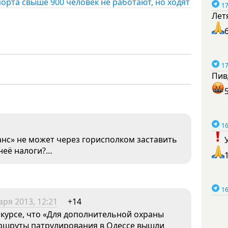
порта свыше 900 человек не работают, но ходят
17
Лет
17
Пив
16
анс» не может через горисполком заставить
неё налоги?…
16
аря 2013, 12:21
+14
 курсе, что «Для дополнительной охраны
ршруты патрулирования в Одессе вышли