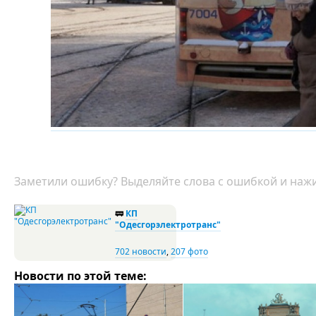
Заметили ошибку? Выделяйте слова с ошибкой и нажи
🚃
КП
"Одесгорэлектротранс"
702 новости
,
207 фото
Новости по этой теме: