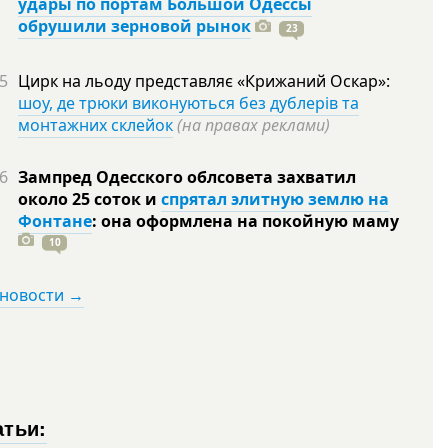
удары по портам Большой Одессы
обрушили зерновой рынок
23
5
Цирк на льоду представляє «Крижаний Оскар»:
шоу, де трюки виконуються без дублерів та
монтажних склейок
(на правах реклами)
6
Зампред Одесского облсовета захватил
около 25 соток и
спрятал элитную землю на
Фонтане
: она оформлена на покойную
маму
10
 новости →
атьи: