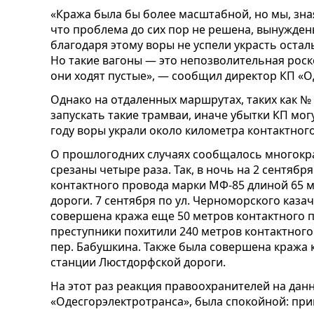
«Кража была бы более масштабной, но мы, зна
что проблема до сих пор не решена, вынужден
благодаря этому воры не успели украсть осталь
Но такие вагоны — это непозволительная роско
они ходят пустые», — сообщил директор КП «
Однако на отдаленных маршрутах, таких как №
запускать такие трамваи, иначе убытки КП мо
году воры украли около километра контактног
О прошлогодних случаях сообщалось многокра
срезаны четыре раза. Так, в ночь на 2 сентябр
контактного провода марки МФ-85 длиной 65 м
дороги. 7 сентября по ул. Черноморского каз
совершена кража еще 50 метров контактного 
преступники похитили 240 метров контактного 
пер. Бабушкина. Также была совершена кража 
станции Люстдорфской дороги.
На этот раз реакция правоохранителей на дан
«Одесгорэлектротранса», была спокойной: при