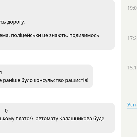
19:0
сь дорогу.
ема. поліцейськи це знають. подивимось
17:2
15:1
1
де раніше було консульство рашистів!
Усі
0
ському плато\\ автомату Калашникова буде