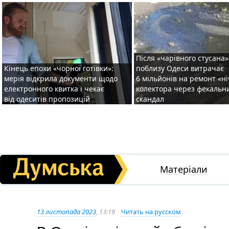
Після «чарівного стусана»
Кінець епохи «чорної готівки»:
поблизу Одеси витрачає
мерія відкрила документи щодо
6 мільйонів на ремонт «н
електронного квитка і чекає
колектора через фекальн
від одеситів пропозицій
скандал
Матеріали
13 листопада 2023
, 13:19
Читать на русском