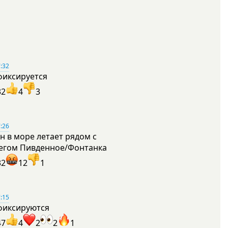
:32
фиксируется
32
4
3
:26
н в море летает рядом с
егом Пивденное/Фонтанка
32
12
1
:15
фиксируются
47
4
2
2
1