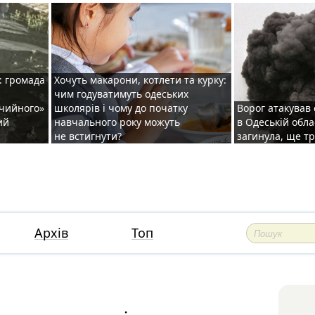
: громада
Хочуть макарони, котлети та курку:
чим годуватимуть одеських
ічийного»
школярів і чому до початку
Ворог атакував
ий
навчального року можуть
в Одеській обла
не встигнути?
загинула, ще т
Архів
Топ