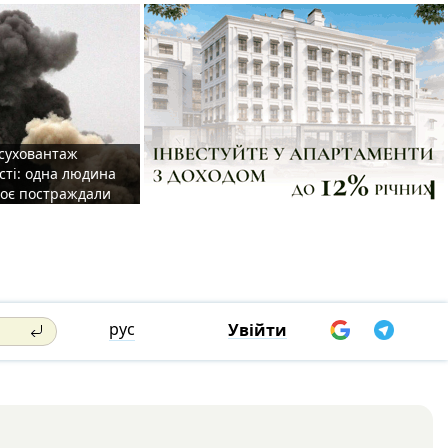
 суховантаж
сті: одна людина
роє постраждали
рус
Увійти