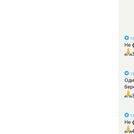
17
Не 
17
Оди
бер
17
Не 