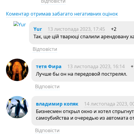
Відповісти
Коментар отримав забагато негативних оцінок
Yur
13 листопада 2023, 17:45
+2
Так, ще цій тварюці спалили арендовану х
Відповісти
тетя Фира
13 листопада 2023, 16:14
+
Лучше бы он на передовой пострелял.
Відповісти
владимир копяк
14 листопада 2023, 0
Бизнесмен открыл окно и хотел спрыгнут
самоубийства и очередью из автомата о
Відповісти