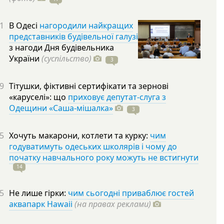
1
В Одесі
нагородили найкращих
представників будівельної галузі
з нагоди Дня будівельника
України
(суспільство)
3
9
Тітушки, фіктивні сертифікати та зернові
«каруселі»: що
приховує депутат-слуга з
Одещини «Саша-мішалка»
3
5
Хочуть макарони, котлети та курку:
чим
годуватимуть одеських школярів і чому до
початку навчального року можуть не встигнути
14
5
Не лише гірки:
чим сьогодні приваблює гостей
аквапарк Hawaii
(на правах реклами)