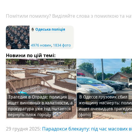
Помітили помилку? Виділяйте слова з помилкою та нат
👮
Одеська поліція
4976 новин
,
1834 фото
Новини по цій темі:
Трагедия в Отраде: полиция
В Одессе грузовик сбил
ищет виновных в халатности, а
женщину насмерть: поли
прокуратура уже год пытается
ищет очевидцев трагеди
вернуть пляж городу
(фото)
29 грудня 2025:
Парадокси блекауту: під час масових в