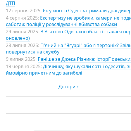
ДТП
12 серпня 2025:
Як у кіно: в Одесі затримали драгдиле
4 серпня 2025:
Експертизу не зробили, камери не под
саботаж поліції у розслідуванні вбивства собаки
29 липня 2025:
В Усатово Одеської області сталася пере
оновлено)
28 липня 2025:
П'яний на "Ягуарі" або гіпертонік? Зві
повернутися на службу
9 липня 2025:
Раніше за Джека Різника: історії одеськи
19 червня 2025:
Дівчинку, яку шукали сотні одеситів,
ймовірно причетним до загибелі
Догори ↑