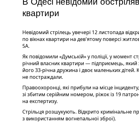
В Одесі невідомий обстріляв
квартири
Невідомий стрілець увечері 12 листопада відк
по вікнах квартири на дев'ятому поверсі житло
5А.
Як повідомили «Думській» у поліції, у момент 
річний власник квартири — підприємець, який 
його 33-річна дружина і двоє маленьких дітей. 
не постраждали.
Правоохоронці, які прибули на місце інцидент
зі збитим серійним номером, ріжок із 19 патро
на експертизу.
Стрільця розшукують. Відкрито кримінальне про
з використанням вогнепальної зброї).