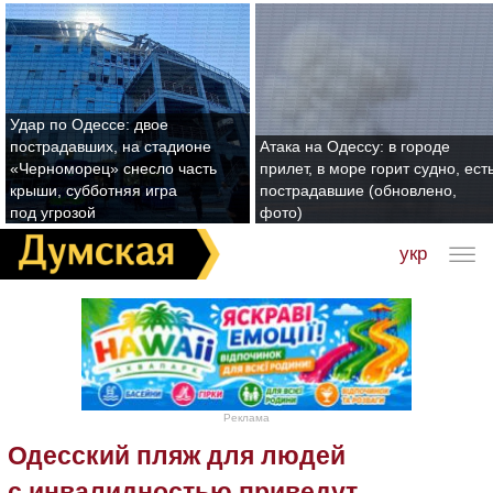
Удар по Одессе: двое
пострадавших, на стадионе
Атака на Одессу: в городе
«Черноморец» снесло часть
прилет, в море горит судно, ест
крыши, субботняя игра
пострадавшие (обновлено,
под угрозой
фото)
укр
Реклама
Одесский пляж для людей
с инвалидностью приведут