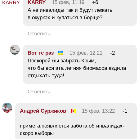
KARRY
15 фев, 11:19
+6
А не инвалиды так и будут лежать
в окурках и купаться в борще?
Ответить
Вот те раз
15 фев, 12:21
-2
Поскорей бы забрать Крым,
что бы вся эта летняя биомасса ездила
отдыхать туда!
Ответить
Андрей Суржиков
15 фев, 13:22
-1
примета:появляется забота об инвалидах-
скоро выборы