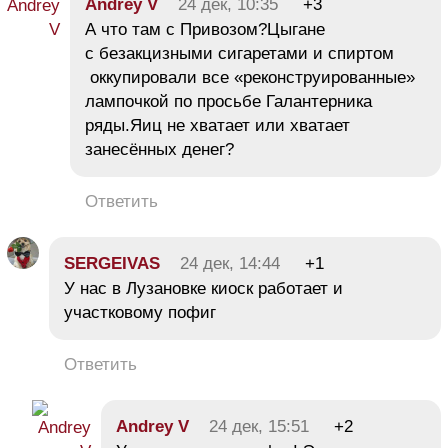
Andrey V
24 дек, 10:35
+3
А что там с Привозом?Цыгане
с безакцизными сигаретами и спиртом
оккупировали все «реконструированные»
лампочкой по просьбе Галантерника
ряды.Яиц не хватает или хватает
занесённых денег?
Ответить
SERGEIVAS
24 дек, 14:44
+1
У нас в Лузановке киоск работает и
участковому пофиг
Ответить
Andrey V
24 дек, 15:51
+2