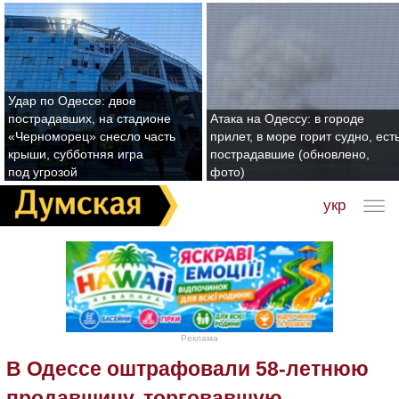
Удар по Одессе: двое
пострадавших, на стадионе
Атака на Одессу: в городе
«Черноморец» снесло часть
прилет, в море горит судно, ест
крыши, субботняя игра
пострадавшие (обновлено,
под угрозой
фото)
укр
Реклама
В Одессе оштрафовали 58-летнюю
продавщицу, торговавшую