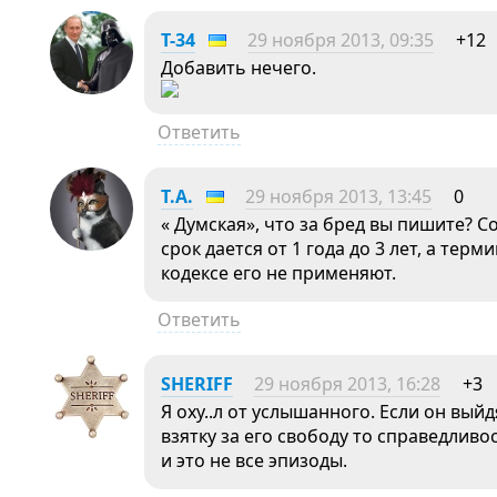
T-34
29 ноября 2013, 09:35
+12
Добавить нечего.
Ответить
Т.А.
29 ноября 2013, 13:45
0
« Думская», что за бред вы пишите? С
срок дается от 1 года до 3 лет, а терм
кодексе его не применяют.
Ответить
SHERIFF
29 ноября 2013, 16:28
+3
Я оху..л от услышанного. Если он вый
взятку за его свободу то справедливо
и это не все эпизоды.