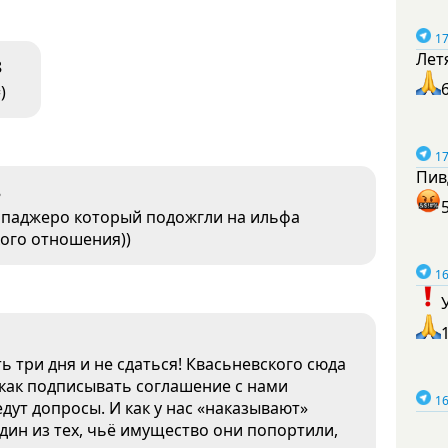
17
Лет
8
)
17
Пив
8
 паджеро который подожгли на ильфа
кого отношения))
16
ь три дня и не сдаться! Квасьневского сюда
 как подписывать соглашение с нами
16
едут допросы. И как у нас «наказывают»
один из тех, чьё имущество они попортили,