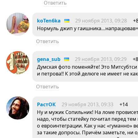
Ответить
koTen6ka
29 ноября 2013, 09:28
+
Нормуль джип у гаишника…напрацював=
Ответить
gena_sub
29 ноября 2013, 09:29
+
Думская фото поменяйте! Это Митсубтси
и петрова!! К этой делюге не имеет не ка
Ответить
РастОК
29 ноября 2013, 09:33
+14
Ну и мужик Сопильник! На ломе провисет
надо, чтобы статейку почитал перед тем
о евроинтеграции. Как у нас «гуманно» в
за такие допросы. Причём заметьте, ни 