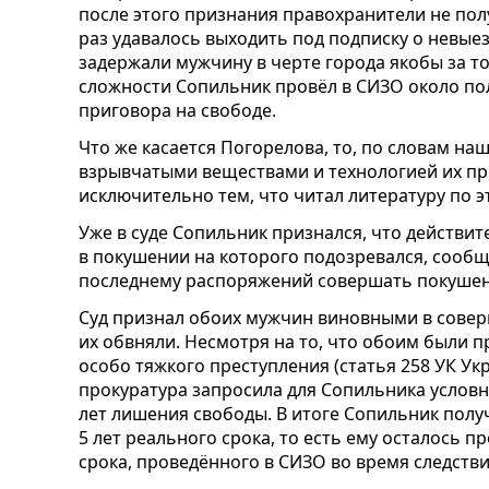
после этого признания правохранители не по
раз удавалось выходить под подписку о невые
задержали мужчину в черте города якобы за то
сложности Сопильник провёл в СИЗО около пол
приговора на свободе.
Что же касается Погорелова, то, по словам наш
взрывчатыми веществами и технологией их пр
исключительно тем, что читал литературу по э
Уже в суде Сопильник признался, что действит
в покушении на которого подозревался, сообща
последнему распоряжений совершать покушен
Суд признал обоих мужчин виновными в совер
их обвняли. Несмотря на то, что обоим были 
особо тяжкого преступления (статья 258 УК Ук
прокуратура запросила для Сопильника условн
лет лишения свободы. В итоге Сопильник получ
5 лет реального срока, то есть ему осталось п
срока, проведённого в СИЗО во время следстви