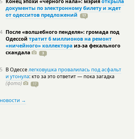
5
Конец эпохи «черного нала»: мэрия
открыла
документы по электронному билету и ждет
от одесситов предложений
17
4
После «волшебного пенделя»: громада под
Одессой
тратит 6 миллионов на ремонт
«ничейного» коллектора
из-за фекального
скандала
3
5
В Одессе
легковушка провалилась под асфальт
и утонула
: кто за это ответит — пока загадка
(фото)
17
 новости →