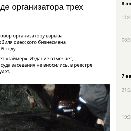
де организатора трех
8 а
11:4
говор организатору взрыва
08:3
обиля одесского бизнесмена
9 году.
ет «Таймер». Издание отмечает,
суда заседания не вносились, в реестре
удет.
7 а
21:2
19:3