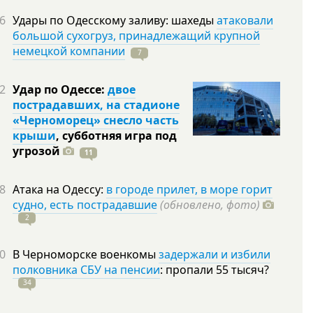
6
Удары по Одесскому заливу: шахеды
атаковали
большой сухогруз, принадлежащий крупной
немецкой компании
7
2
Удар по Одессе:
двое
пострадавших, на стадионе
«Черноморец» снесло часть
крыши
, субботняя игра под
угрозой
11
8
Атака на Одессу:
в городе прилет, в море горит
судно, есть пострадавшие
(обновлено, фото)
2
0
В Черноморске военкомы
задержали и избили
полковника СБУ на пенсии
: пропали 55
тысяч?
34