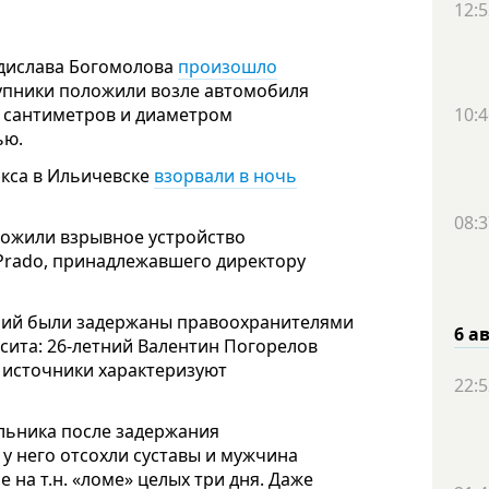
12:5
дислава Богомолова
произошло
тупники положили возле автомобиля
 сантиметров и диаметром
10:4
ью.
ркса в Ильичевске
взорвали в ночь
08:3
ложили взрывное устройство
 Prado, принадлежавшего директору
ний были задержаны правоохранителями
6 а
ссита: 26-летний Валентин Погорелов
 источники характеризуют
22:5
льника после задержания
у него отсохли суставы и мужчина
 на т.н. «ломе» целых три дня. Даже