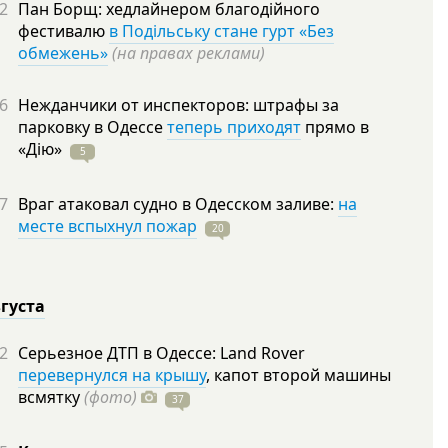
2
Пан Борщ: хедлайнером благодійного
фестивалю
в Подільську стане гурт «Без
обмежень»
(на правах реклами)
6
Нежданчики от инспекторов: штрафы за
парковку в Одессе
теперь приходят
прямо в
«Дію»
5
7
Враг атаковал судно в Одесском заливе:
на
месте вспыхнул пожар
20
вгуста
2
Серьезное ДТП в Одессе: Land Rover
перевернулся на крышу
, капот второй машины
всмятку
(фото)
37