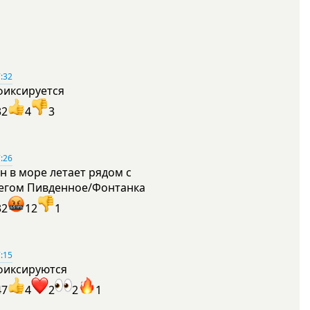
:32
фиксируется
32
4
3
:26
н в море летает рядом с
егом Пивденное/Фонтанка
32
12
1
:15
фиксируются
47
4
2
2
1