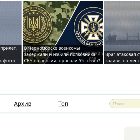
 прилет,
В Черноморске военкомы
задержали и избили полковника
Враг атаковал 
, фото)
СБУ на пенсии: пропали 55 тысяч?
заливе: на мес
Архив
Топ