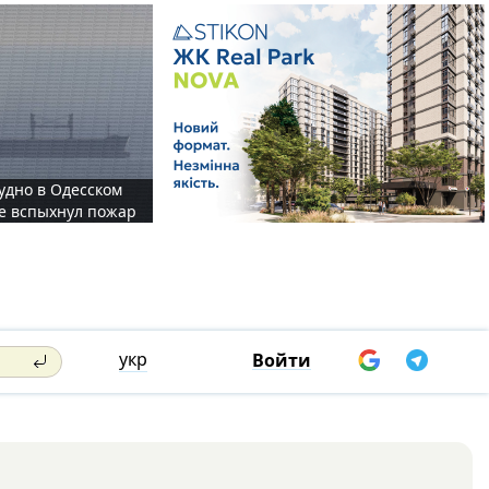
судно в Одесском
те вспыхнул пожар
укр
Войти