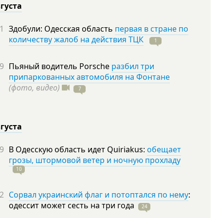
вгуста
1
Здобули: Одесская область
первая в стране по
количеству жалоб на действия ТЦК
1
9
Пьяный водитель Porsche
разбил три
припаркованных автомобиля на Фонтане
(фото, видео)
7
вгуста
9
В Одесскую область идет Quiriakus:
обещает
грозы, штормовой ветер и ночную прохладу
10
2
Сорвал украинский флаг и потоптался по нему
:
одессит может сесть на три
года
24