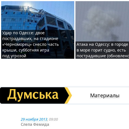
Удар по Одессе: двое
пострадавших, на стадионе
«Черноморец» снесло часть
Атака на Одессу: в городе
крыши, субботняя игра
в море горит судно, есть
под угрозой
пострадавшие (обновлено
Материалы
29 ноября 2013
, 09:00
Слепа Фемида