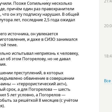
21:4
лучили. Позже Сопильнику несколько
зде, причём один раз правохранители
, что он эту подписку нарушил. В общей
утора лет, последние 2,5 года ожидал
20:0
его источника, он увлекается
иготовления, и даже в СИЗО занимался
той теме.
ельно испытывал неприязнь к человеку,
18:4
л об этом Погорелову, но не давал
ия.
шении преступлений, в которых
предъявлено обвинение в совершении
Все
раины — «террористический акт»),
ый срок, а для Погорелова — шесть
ил 5 лет условно, а Погорелов —
робыть за решёткой 8 месяцев (с учётом
я).