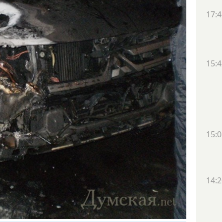
17:4
15:4
15:0
14:2