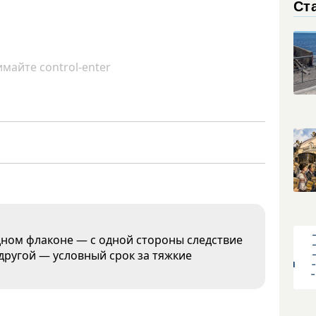
Ст
майте control-enter
дном флаконе — с одной стороны следствие
 другой — условный срок за тяжкие