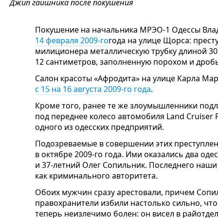
Джип гаишника после покушения
Покушение на начальника МРЭО-1 Одессы Вла
14 февраля 2009-го
года на улице Щорса: прес
милиционера металлическую трубку длиной 30
12 сантиметров, заполненную порохом и дроб
Салон красоты «Афродита» на улице Карла Ма
с 15 на 16 августа 2009-го года
.
Кроме того, ранее те же злоумышленники под
под переднее колесо автомобиля Land Cruiser
одного из одесских предприятий.
Подозреваемые в совершении этих преступле
в октябре 2009-го года. Ими оказались два оде
и 37-летний Олег Сопильник. Последнего наши
как криминального авторитета.
Обоих мужчин сразу арестовали, причем Сопи
правохранители избили настолько сильно, что 
теперь неизлечимо болен: он висел в райотделе