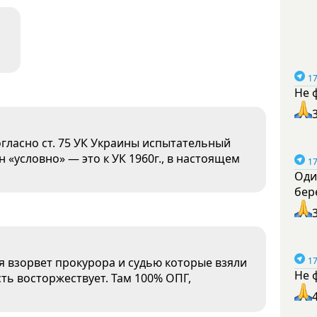
17
Не 
огласно ст. 75 УК Украины испытательный
ин «условно» — это к УК 1960г., в настоящем
17
Оди
бер
дя взорвет прокурора и судью которые взяли
17
Не 
сть восторжествует. Там 100% ОПГ,