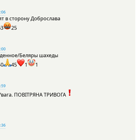
:06
ят в сторону Доброслава
63
25
:00
денное/Беляры шахеды
50
45
1
1
:59
Увага. ПОВІТРЯНА ТРИВОГА
1
:36