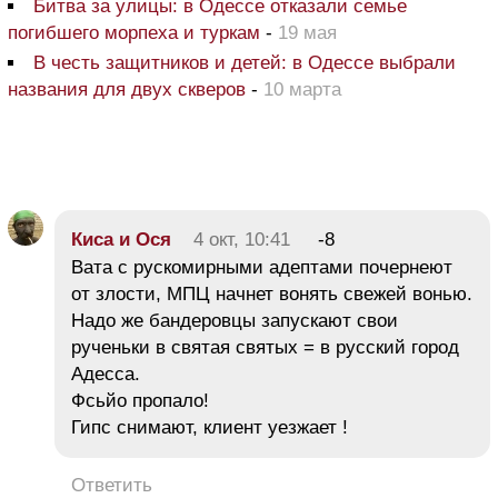
Битва за улицы: в Одессе отказали семье
погибшего морпеха и туркам
-
19 мая
В честь защитников и детей: в Одессе выбрали
названия для двух скверов
-
10 марта
Киса и Ося
4 окт, 10:41
-8
Вата с рускомирными адептами почернеют
от злости, МПЦ начнет вонять свежей вонью.
Надо же бандеровцы запускают свои
рученьки в святая святых = в русский город
Адесса.
Фсьйо пропало!
Гипс снимают, клиент уезжает !
Ответить