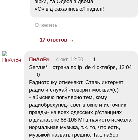
зірки, та Одеса з двома
«С» від сахалінської падалі!
Ответить
17 ответов →
ПнАлВч
4 окт, 12:50
-1
Servus* страна по ip de 4 октября, 12:04
0
Радиоточку отменяют. Ставь интернет
радио и слухай «говорит москва«(с)
- абысняю популярно тем, кому
радиобрехунец- свет в окне и источник
правды- на всех одесских р/станциях
в диапазоне 88-108 МГц начисто исчезла
нормальная музыка, т.к. то, что есть,
музыкой назвать грешно. Так, набор