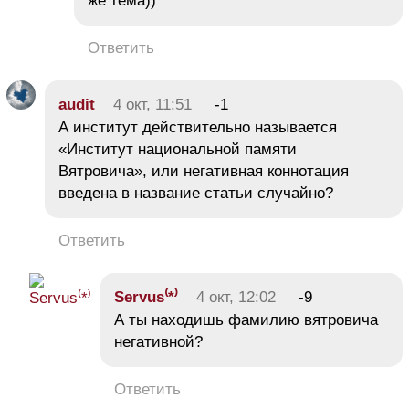
же тема))
Ответить
audit
4 окт, 11:51
-1
А институт действительно называется
«Институт национальной памяти
Вятровича», или негативная коннотация
введена в название статьи случайно?
Ответить
Servus⁽*⁾
4 окт, 12:02
-9
А ты находишь фамилию вятровича
негативной?
Ответить