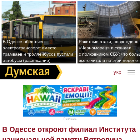
В Одессе обесточен
Ракетные атаки, поврежденн
электротранспорт: вместо
«Черноморец» и скандал
трамваев и троллейбусов пустили
с полковником СБУ: что бол
автобусы (расписание)
всего читали на этой неделе
укр
Реклама
В Одессе откроют филиал Института
национальной памяти Вятровича