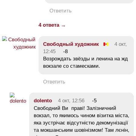
Ответить
4 ответа →
Свободный художник
4 окт,
12:45
-8
Возрождать звёзды и ленина на жд
вокзале со стамесками.
Ответить
dolento
4 окт, 12:56
-5
Свободний Ви праві! Залізничний
вокзал, то якимось чином візитка міста,
яка зустрічає відсутністю декомунізації
та мокшанським шовінізмом! Там лєнін,