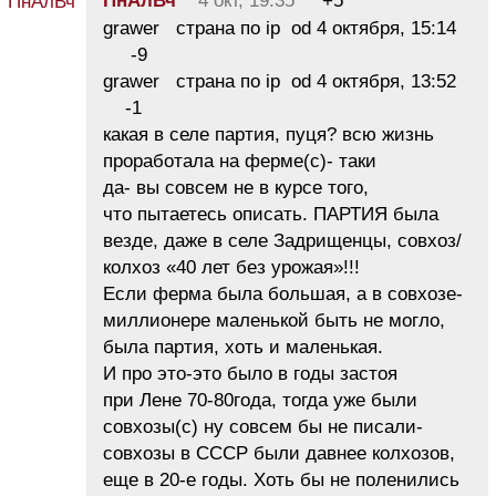
ПнАлВч
4 окт, 19:35
+5
grawer страна по ip od 4 октября, 15:14
-9
grawer страна по ip od 4 октября, 13:52
-1
какая в селе партия, пуця? всю жизнь
проработала на ферме(с)- таки
да- вы совсем не в курсе того,
что пытаетесь описать. ПАРТИЯ была
везде, даже в селе Задрищенцы, совхоз/
колхоз «40 лет без урожая»!!!
Если ферма была большая, а в совхозе-
миллионере маленькой быть не могло,
была партия, хоть и маленькая.
И про это-это было в годы застоя
при Лене 70-80года, тогда уже были
совхозы(с) ну совсем бы не писали-
совхозы в СССР были давнее колхозов,
еще в 20-е годы. Хоть бы не поленились