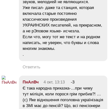
звуков, мелодией не являющихся.
Уже писал- даже та станция, которая
включала старые постоянно
классические произведения
УКРАИНСКИХ писателей, на прекрасном,
а не рЭповом языке- исчезла.
Если что, могу тот же текст и на родном
написать, не уверен, что буквы и слова
многим знакомы.
.
Ответить
ПнАлВч
4 окт, 13:13
-3
Є така народна приказка-…при чиму
тут міліція, коли порося грім прибив?! …
(с) Яке відношення поголовна українізація
в ЗМІ має до пенсій? Що, всі пенсіонери