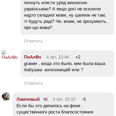
почнуть клясти уряд виключно
українською? А якщо досі не осилили
надто складної мови, ну щелепи не такі,
ті будуть раді? Чи, може, не зрозуміють,
про що мова?
Ответить
ПнАлВч
4 окт, 13:44
+2
grawer , когда это было, кем была ваша
бабушка- колхозницей или ?
Ответить
Ламповый
4 окт, 15:10
-5
Если бы это делалось на фоне
существенного роста благосостояния