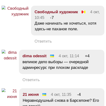
Свободный художник
4 окт,
10:45
-7
Даже начинать не хочеться, хотя
здесь-не паханое поле.
Ответить
dima odessit
4 окт, 11:14
+4
великое дело выборы — очередной
админресурс при плохом раскладе
Ответить
21 июня
4 окт, 11:35
-4
Неравнодушный снова в Барселоне? Его