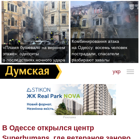
Комбинировання атака
«Пламя бушевало на верхнем
на Одессу: восемь человек
этаже»: одесситы
пострадали, спасатели
о последствиях ночного удара
разбирают завалы
укр
Реклама
В Одессе открылся центр
Superhumans, где ветеранов заново