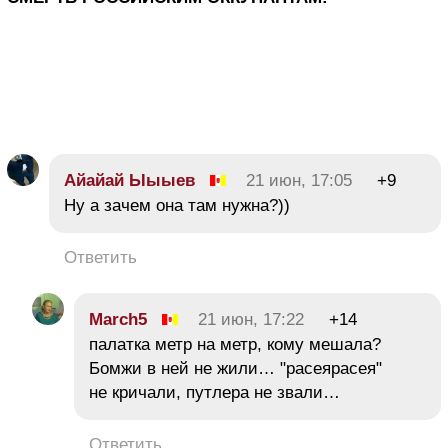
Айайай Ыыыев
21 июн, 17:05
+9
Ну а зачем она там нужна?))
Ответить
March5
21 июн, 17:22
+14
палатка метр на метр, кому мешала?
Бомжи в ней не жили… "расеярасея"
не кричали, путлера не звали…
Ответить