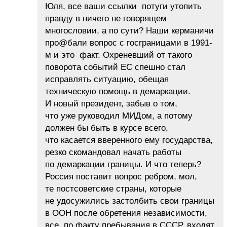
Юля, все ваши ссылки потуги утопить
правду в ничего не говорящем
многословии, а по сути? Наши керманичи
про@бали вопрос с госграницами в 1991-
м и это факт. Охреневший от такого
поворота событий ЕС спешно стал
исправлять ситуацию, обещая
техническую помощь в демаркации.
И новый президент, забыв о том,
что уже руководил МИДом, а потому
должен бы быть в курсе всего,
что касается вверенного ему государства,
резко скомандовал начать работы
по демаркации границы. И что теперь?
Россия поставит вопрос ребром, мол,
те постсоветские страны, которые
не удосужились застолбить свои границы
в ООН после обретения независимости,
все, по факту пребывания в СССР, входят