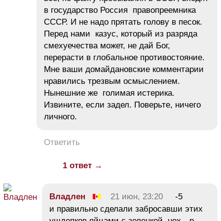
в государство Россия правопреемника
СССР. И не надо прятать голову в песок.
Перед нами казус, который из разряда
смехуечества может, не дай Бог,
перерасти в глобальное противостояние.
Мне ваши домайдановские комментарии
нравились трезвым осмыслением.
Нынешние же голимая истерика.
Извините, если задел. Поверьте, ничего
личного.
Ответить
1 ответ →
Владлен
21 июн, 23:20
-5
и правильно сделали забросавши этих
ушдепков яйцами с зеленкой, нех…р