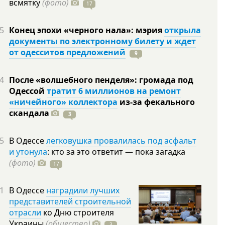
всмятку
(фото)
17
5
Конец эпохи «черного нала»: мэрия
открыла
документы по электронному билету и ждет
от одесситов предложений
9
4
После «волшебного пенделя»: громада под
Одессой
тратит 6 миллионов на ремонт
«ничейного» коллектора
из-за фекального
скандала
3
5
В Одессе
легковушка провалилась под асфальт
и утонула
: кто за это ответит — пока загадка
(фото)
17
1
В Одессе
наградили лучших
представителей строительной
отрасли
ко Дню строителя
Украины
(общество)
3