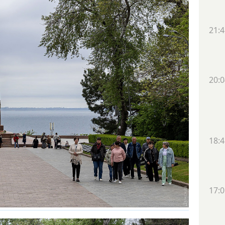
21:4
20:0
18:4
17:0