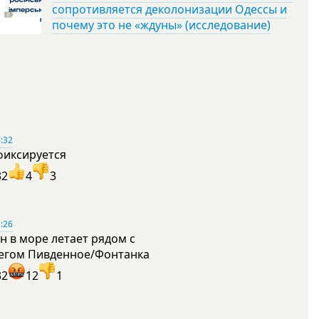
сопротивляется деколонизации Одессы и
почему это не «ждуны» (исследование)
:32
фиксируется
32
4
3
:26
н в море летает рядом с
егом Пивденное/Фонтанка
32
12
1