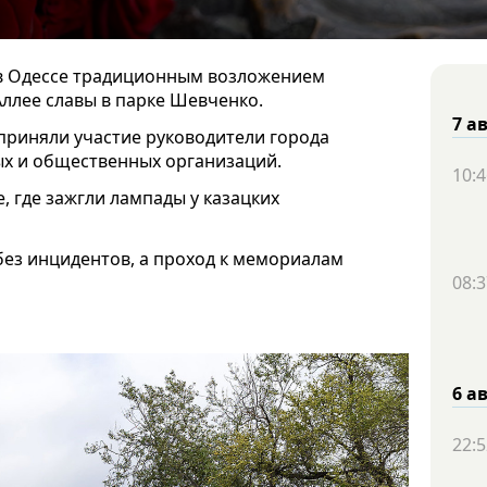
 в Одессе традиционным возложением
Аллее славы в парке Шевченко.
7 а
 приняли участие руководители города
ых и общественных организаций.
10:4
 где зажгли лампады у казацких
без инцидентов, а проход к мемориалам
08:3
6 а
22:5