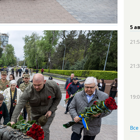
5 а
21:5
21:3
19:0
Все