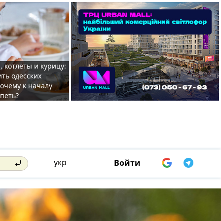
, котлеты и курицу:
ить одесских
очему к началу
спеть?
укр
Войти