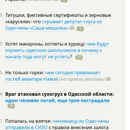
9
Титушки, фиктивные сертификаты и зерновые
«карусели»: что
скрывает депутат-слуга из
Одесчины «Саша-мешалка»
3
5
Хотят макароны, котлеты и курицу:
чем будут
кормить одесских школьников и почему к
началу года могут не успеть
?
16
5
Не только горки:
чем сегодня привлекает
гостей аквапарк Hawaii
(на правах рекламы)
4
Враг атаковал сухогруз в Одесской области:
один человек погиб, еще трое пострадали
37
7
Попалась на взятке:
чиновницу из Одесчины
отправили в СИЗО
с правом внесения залога