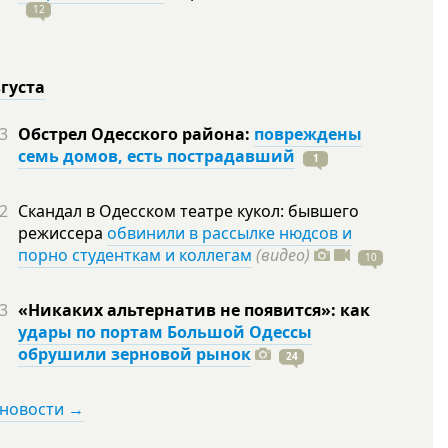
12
вгуста
3
Обстрел Одесского района:
повреждены
семь домов, есть пострадавший
1
2
Скандал в Одесском театре кукол: бывшего
режиссера
обвинили в рассылке нюдсов и
порно студенткам и коллегам
(видео)
10
3
«Никаких альтернатив не появится»: как
удары по портам Большой Одессы
обрушили зерновой рынок
24
 новости →