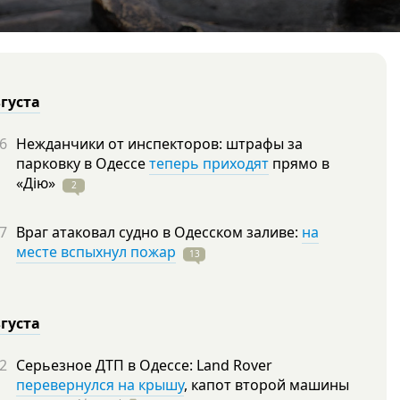
вгуста
6
Нежданчики от инспекторов: штрафы за
парковку в Одессе
теперь приходят
прямо в
«Дію»
2
7
Враг атаковал судно в Одесском заливе:
на
месте вспыхнул пожар
13
вгуста
2
Серьезное ДТП в Одессе: Land Rover
перевернулся на крышу
, капот второй машины