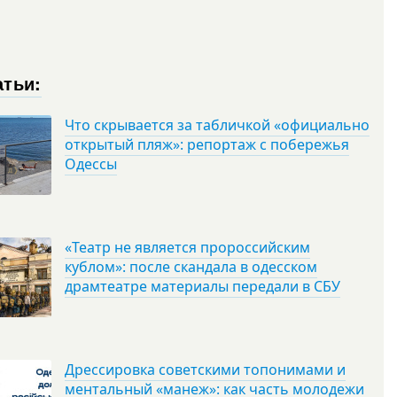
атьи:
Что скрывается за табличкой «официально
открытый пляж»: репортаж с побережья
Одессы
«Театр не является пророссийским
кублом»: после скандала в одесском
драмтеатре материалы передали в СБУ
Дрессировка советскими топонимами и
ментальный «манеж»: как часть молодежи