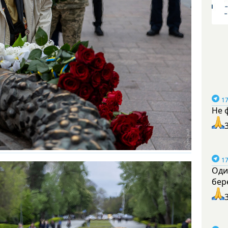
17
Не 
17
Оди
бер