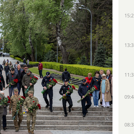
15:2
13:3
11:3
09:4
08:3