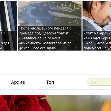
После «волшебного пенделя»:
а»:
громада под Одессой тратит
Хотят макароны
ы
6 миллионов на ремонт
чем будут корм
и ждет
«ничейного» коллектора из-за
школьников и п
й
фекального скандала
года могут не у
Архив
Топ