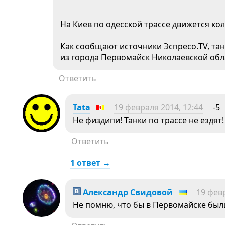
На Киев по одесской трассе движется кол
Как сообщают источники Эспресо.TV, та
из города Первомайск Николаевской обл
Ответить
Tata
19 февраля 2014, 12:44
-5
Не физдипи! Танки по трассе не ездят!
Ответить
1 ответ →
Александр Свидовой
19 февр
Не помню, что бы в Первомайске бы