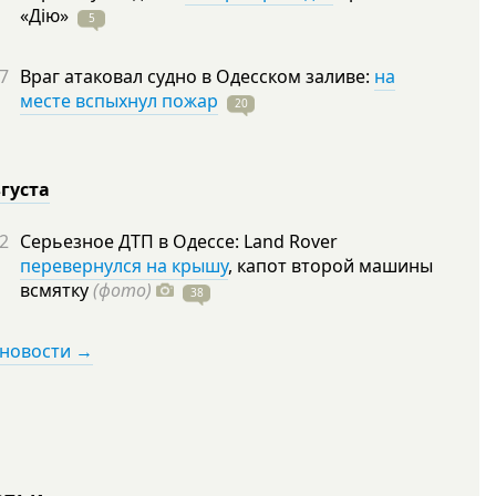
«Дію»
5
7
Враг атаковал судно в Одесском заливе:
на
месте вспыхнул пожар
20
вгуста
2
Серьезное ДТП в Одессе: Land Rover
перевернулся на крышу
, капот второй машины
всмятку
(фото)
38
 новости →