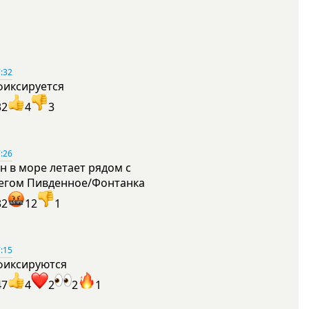
:32
фиксируется
32
4
3
:26
н в море летает рядом с
егом Пивденное/Фонтанка
32
12
1
:15
фиксируются
47
4
2
2
1