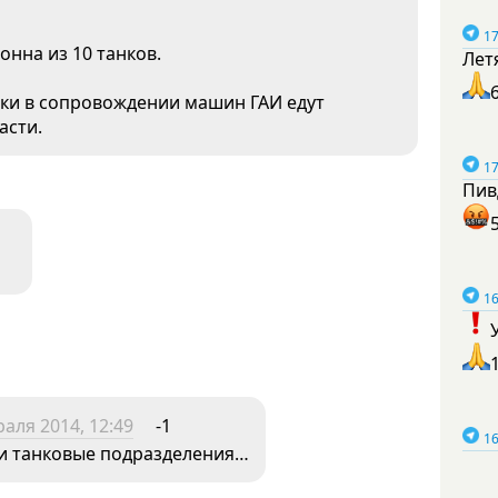
17
онна из 10 танков.
Лет
нки в сопровождении машин ГАИ едут
асти.
17
Пив
16
аля 2014, 12:49
-1
16
ли танковые подразделения…