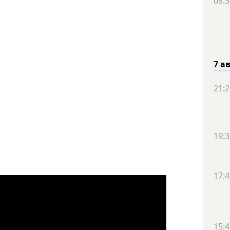
08:3
7 а
21:2
19:3
17:4
15:4