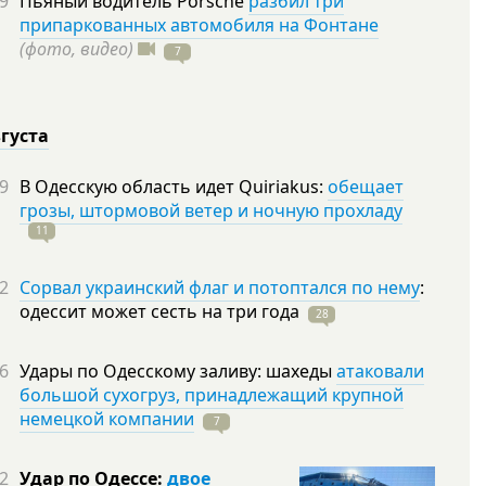
9
Пьяный водитель Porsche
разбил три
припаркованных автомобиля на Фонтане
(фото, видео)
7
вгуста
9
В Одесскую область идет Quiriakus:
обещает
грозы, штормовой ветер и ночную прохладу
11
2
Сорвал украинский флаг и потоптался по нему
:
одессит может сесть на три
года
28
6
Удары по Одесскому заливу: шахеды
атаковали
большой сухогруз, принадлежащий крупной
немецкой компании
7
2
Удар по Одессе:
двое