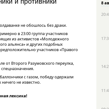
ники и противники
8 а
20:4
олдаванке не обошлось без драки.
римерно в 23:00 группа участников
17:3
оящих из активистов «Молодежного
кого альянса» и других подобных
предположительно участников «Правого
ле от Второго Разумовского переулка,
14:2
и спецназначения.
баллончики с газом, победу одержали
 ничего не известно.
11:4
рная лексика!