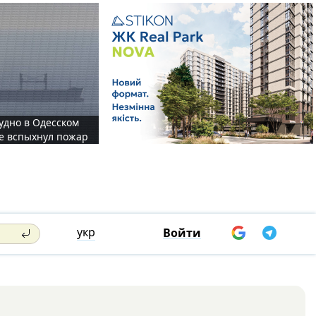
судно в Одесском
те вспыхнул пожар
укр
Войти