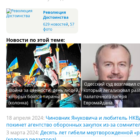
Революция
Достоинства
629 новостей
,
57
фото
Новости по этой теме:
Одесский суд возглавил с
Война за ценности: день людей,
который легализовал раз
которых боятся тираны
палаточного лагеря
(колонка)
Евромайдана
18 апреля 2024:
Чиновник Януковича и любитель НКВД
покинет агентство оборонных закупок из-за сомните
3 марта 2024:
Десять лет гибели мертворожденной «р
(колонка редактора)