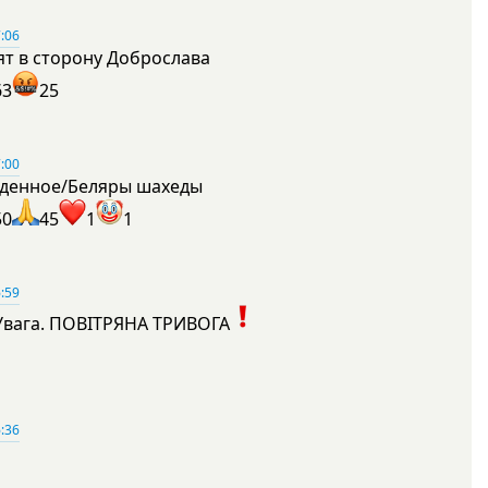
:06
ят в сторону Доброслава
63
25
:00
денное/Беляры шахеды
50
45
1
1
:59
Увага. ПОВІТРЯНА ТРИВОГА
1
:36