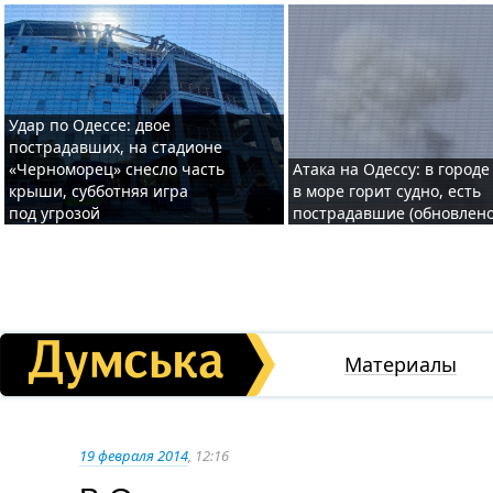
Удар по Одессе: двое
пострадавших, на стадионе
«Черноморец» снесло часть
Атака на Одессу: в городе
крыши, субботняя игра
в море горит судно, есть
под угрозой
пострадавшие (обновлено
Материалы
19 февраля 2014
, 12:16