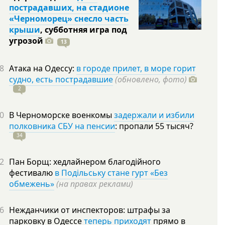
пострадавших, на стадионе
«Черноморец» снесло часть
крыши
, субботняя игра под
угрозой
13
8
Атака на Одессу:
в городе прилет, в море горит
судно, есть пострадавшие
(обновлено, фото)
2
0
В Черноморске военкомы
задержали и избили
полковника СБУ на пенсии
: пропали 55
тысяч?
34
2
Пан Борщ: хедлайнером благодійного
фестивалю
в Подільську стане гурт «Без
обмежень»
(на правах реклами)
6
Нежданчики от инспекторов: штрафы за
парковку в Одессе
теперь приходят
прямо в