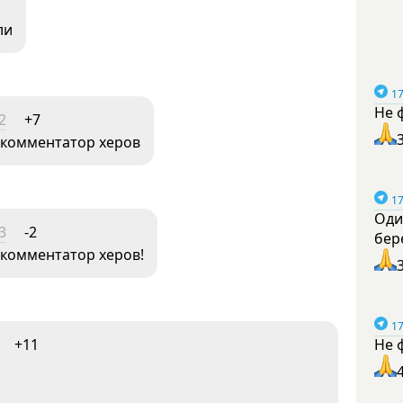
ли
17
Не 
2
+7
, комментатор херов
17
Оди
3
-2
бер
, комментатор херов!
17
+11
Не 