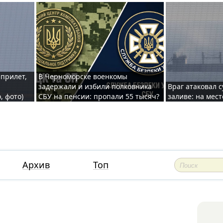
 прилет,
В Черноморске военкомы
задержали и избили полковника
Враг атаковал 
, фото)
СБУ на пенсии: пропали 55 тысяч?
заливе: на мес
Архив
Топ