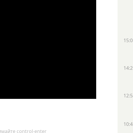
15:0
14:2
12:5
10:4
майте control-enter