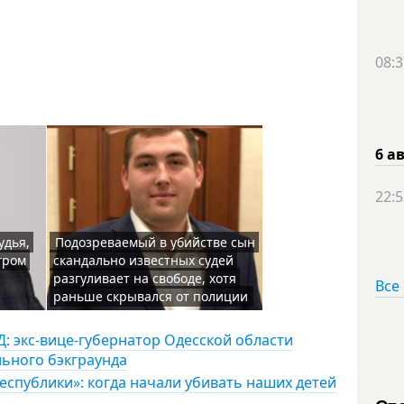
08:3
6 а
22:5
удья,
Подозреваемый в убийстве сын
гром
скандально известных судей
разгуливает на свободе, хотя
Все
раньше скрывался от полиции
: экс-вице-губернатор Одесской области
льного бэкграунда
еспублики»: когда начали убивать наших детей