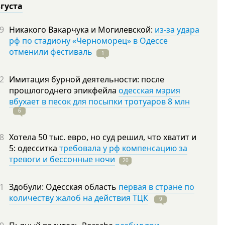
вгуста
9
Никакого Вакарчука и Могилевской:
из-за удара
рф по стадиону «Черноморец» в Одессе
отменили фестиваль
1
2
Имитация бурной деятельности: после
прошлогоднего эпикфейла
одесская мэрия
вбухает в песок для посыпки тротуаров 8 млн
6
8
Хотела 50 тыс. евро, но суд решил, что хватит и
5: одесситка
требовала у рф компенсацию за
тревоги и бессонные ночи
20
1
Здобули: Одесская область
первая в стране по
количеству жалоб на действия ТЦК
9