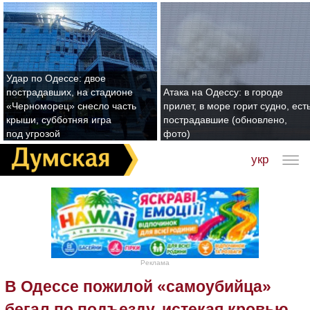
Удар по Одессе: двое
пострадавших, на стадионе
Атака на Одессу: в городе
«Черноморец» снесло часть
прилет, в море горит судно, ест
крыши, субботняя игра
пострадавшие (обновлено,
под угрозой
фото)
укр
Реклама
В Одессе пожилой «самоубийца»
бегал по подъезду, истекая кровью