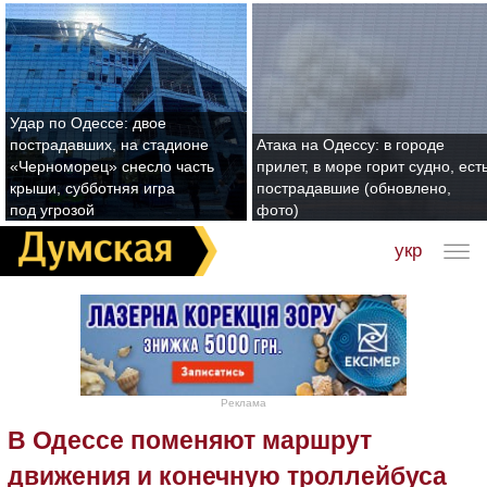
Удар по Одессе: двое
пострадавших, на стадионе
Атака на Одессу: в городе
«Черноморец» снесло часть
прилет, в море горит судно, ест
крыши, субботняя игра
пострадавшие (обновлено,
под угрозой
фото)
укр
Реклама
В Одессе поменяют маршрут
движения и конечную троллейбуса