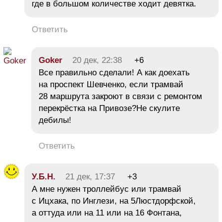
где в большом количестве ходит девятка.
Ответить
Goker
20 дек, 22:38
+6
Все правильно сделали! А как доехать
на проспект Шевченко, если трамвай
28 маршрута закроют в связи с ремонтом
перекрёстка на Привозе?Не скулите
дебилы!
Ответить
У.Б.Н.
21 дек, 17:37
+3
А мне нужен троллейбус или трамвай
с Ицхака, по Инглези, на 5Люстдорфской,
а оттуда или на 11 или на 16 Фонтана,