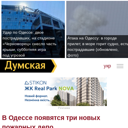
Удар по Одессе: двое
пострадавших, на стадионе
Атака на Одессу: в городе
«Черноморец» снесло часть
прилет, в море горит судно, ест
крыши, субботняя игра
пострадавшие (обновлено,
под угрозой
фото)
укр
Реклама
В Одессе появятся три новых
пожарных депо