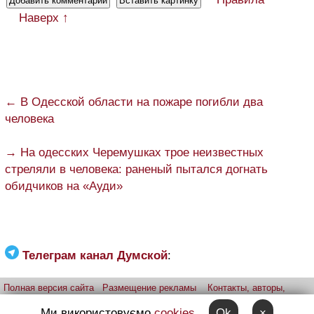
Наверх ↑
← В Одесской области на пожаре погибли два
человека
→ На одесских Черемушках трое неизвестных
стреляли в человека: раненый пытался догнать
обидчиков на «Ауди»
Телеграм канал Думской
:
Полная версия сайта
Размещение рекламы
Контакты, авторы,
редакция
Telegram-канал
Приложение:
iPhone
Android
Ми використовуємо
cookies
Ok
×