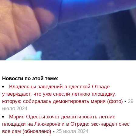
Новости по этой теме:
Владельцы заведений в одесской Отраде
утверждают, что уже снесли летнюю площадку,
которую собиралась демонтировать мэрия (фото)
-
29
июля 2024
Мэрия Одессы хочет демонтировать летние
площадки на Ланжероне и в Отраде: экс-нардеп снес
все сам (обновлено)
-
25 июля 2024