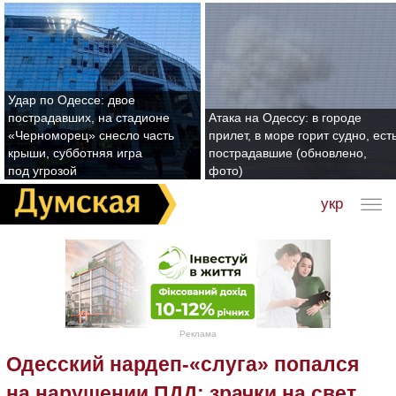
Удар по Одессе: двое
пострадавших, на стадионе
Атака на Одессу: в городе
«Черноморец» снесло часть
прилет, в море горит судно, ест
крыши, субботняя игра
пострадавшие (обновлено,
под угрозой
фото)
укр
Реклама
Одесский нардеп-«слуга» попался
на нарушении ПДД: зрачки на свет