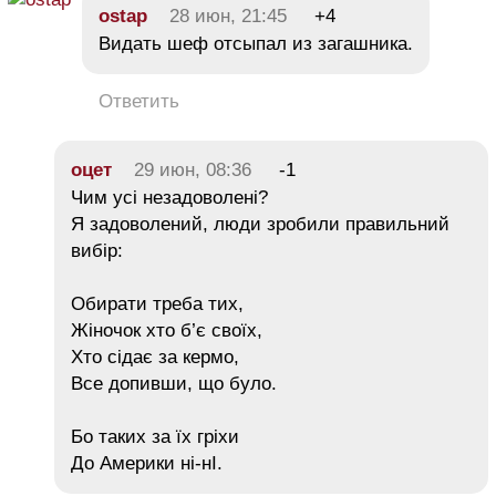
ostap
28 июн, 21:45
+4
Видать шеф отсыпал из загашника.
Ответить
оцет
29 июн, 08:36
-1
Чим усі незадоволені?
Я задоволений, люди зробили правильний
вибір:
Обирати треба тих,
Жіночок хто б’є своїх,
Хто сідає за кермо,
Все допивши, що було.
Бо таких за їх гріхи
До Америки ні-нІ.