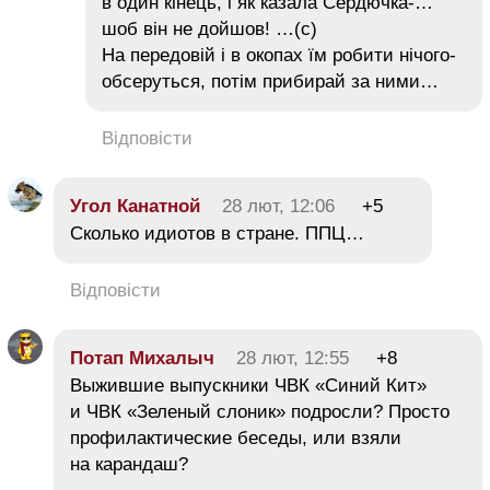
в один кінець, і як казала Сердючка-…
шоб він не дойшов! …(с)
На передовій і в окопах їм робити нічого-
обсеруться, потім прибирай за ними…
Відповісти
Угол Канатной
28 лют, 12:06
+5
Сколько идиотов в стране. ППЦ…
Відповісти
Потап Михалыч
28 лют, 12:55
+8
Выжившие выпускники ЧВК «Синий Кит»
и ЧВК «Зеленый слоник» подросли? Просто
профилактические беседы, или взяли
на карандаш?