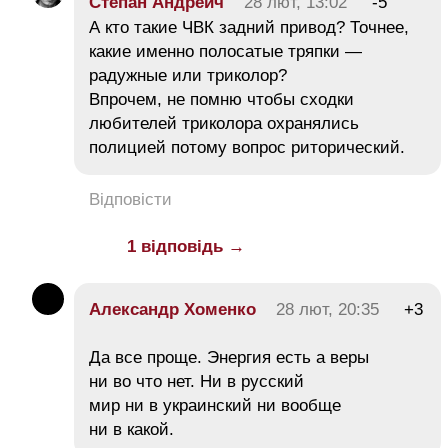
Степан Андреич
28 лют, 13:02
-5
А кто такие ЧВК задний привод? Точнее,
какие именно полосатые тряпки —
радужные или триколор?
Впрочем, не помню чтобы сходки
любителей триколора охранялись
полицией потому вопрос риторический.
Відповісти
1 відповідь →
Александр Хоменко
28 лют, 20:35
+3
Да все проще. Энергия есть а веры
ни во что нет. Ни в русский
мир ни в украинский ни вообще
ни в какой.