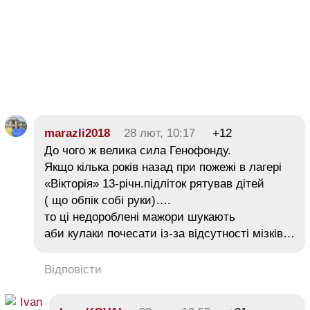
marazli2018
28 лют, 10:17
+12
До чого ж велика сила Генофонду.
Якщо кілька років назад при пожежі в лагері
«Вікторія» 13-річн.підліток рятував дітей
( що обпік собі руки)….
то ці недороблені мажори шукають
аби кулаки почесати із-за відсутності мізків…
Відповісти