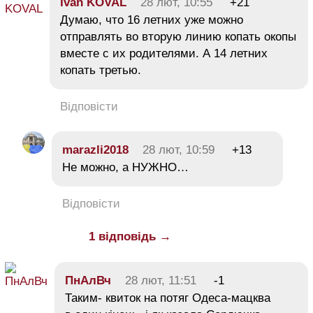
Ivan KOVAL
28 лют, 10:55
+21
Думаю, что 16 летних уже можно
отправлять во вторую линию копать окопы
вместе с их родителями. А 14 летних
копать третью.
Відповісти
marazli2018
28 лют, 10:59
+13
Не можно, а НУЖНО…
Відповісти
1 відповідь →
ПнАлВч
28 лют, 11:51
-1
Таким- квиток на потяг Одеса-мацква