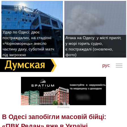
Удар по Одесі: двоє
постраждалих, на стадіоні
Атака на Одесу: у місті приліт,
«Чорноморець» знесло
у морі горить судно,
частину даху, суботній матч
є постраждалі (оновлено,
під загрозою
фото)
рус
Реклама
В Одесі запобігли масовій бійці:
«ПВК Редан» вже в Україні