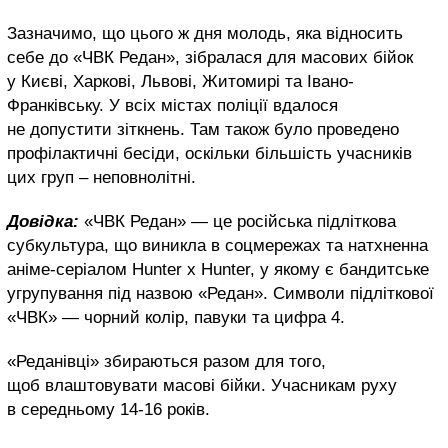
Зазначимо, що цього ж дня молодь, яка відносить
себе до «ЧВК Редан», зібралася для масових бійок
у Києві, Харкові, Львові, Житомирі та Івано-
Франківську. У всіх містах поліції вдалося
не допустити зіткнень. Там також було проведено
профілактичні бесіди, оскільки більшість учасників
цих груп – неповнолітні.
Довідка:
«ЧВК Редан» — це російська підліткова
субкультура, що виникла в соцмережах та натхненна
аніме-серіалом Hunter x Hunter, у якому є бандитське
угрупування під назвою «Редан». Символи підліткової
«ЧВК» — чорний колір, павуки та цифра 4.
«Реданівці» збираються разом для того,
щоб влаштовувати масові бійки. Учасникам руху
в середньому 14-16 років.