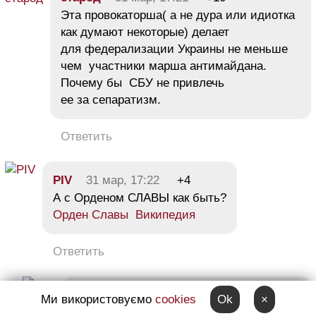
Эта провокаторша( а не дура или идиотка
как думают некоторые) делает
для федерализации Украины не меньше
чем участники марша антимайдана.
Почему бы СБУ не привлечь
ее за сепаратизм.
Ответить
PIV
31 мар, 17:22
+4
А с Орденом СЛАВЫ как быть?
Орден Славы Википедия
Ответить
Figure
31 мар, 17:32
+16
Ми використовуємо
cookies
Ok
×
Орден Славы был с Гвардейской