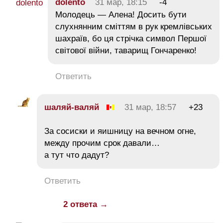
dolento
31 мар, 18:15
-4
Молодець — Алена! Досить бути
слухнянним сміттям в рук кремлівських
шахраїв, бо ця стрічка символ Першої
світової війни, таварищ Гончаренко!
Ответить
шаляй-валяй
31 мар, 18:57
+23
За сосиски и яишницу на вечном огне,
между прочим срок давали…
а тут что дадут?
Ответить
2 ответа →