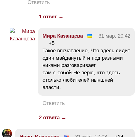
Ответить
1 ответ →
Мира Казанцева
31 мар, 20:42
+5
Такое впечатление, Что здесь сидит
один майданутый и под разными
никами разговаривает
сам с собой.Не верю, что здесь
столько любителей ныншней
власти.
Ответить
2 ответа →
Иван_Иванович
31 мар, 17:08
+24