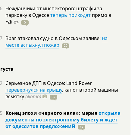
6
Нежданчики от инспекторов: штрафы за
парковку в Одессе
теперь приходят
прямо в
«Дію»
5
7
Враг атаковал судно в Одесском заливе:
на
месте вспыхнул пожар
20
вгуста
2
Серьезное ДТП в Одессе: Land Rover
перевернулся на крышу
, капот второй машины
всмятку
(фото)
37
5
Конец эпохи «черного нала»: мэрия
открыла
документы по электронному билету и ждет
от одесситов предложений
17