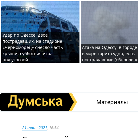
Удар по Одессе: двое
пострадавших, на стадионе
«Черноморец» снесло часть
Атака на Одессу: в городе
крыши, субботняя игра
в море горит судно, есть
под угрозой
пострадавшие (обновлено
Материалы
21 июня 2021
, 16:54