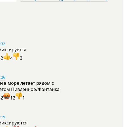
:32
фиксируется
32
4
3
:26
н в море летает рядом с
егом Пивденное/Фонтанка
32
12
1
:15
фиксируются