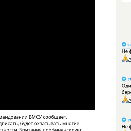
17
Не 
17
Оди
бер
омандовании ВМСУ сообщает,
17
дписать, будет охватывать многие
Не 
астности, Британия профинансирует