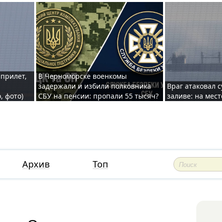
 прилет,
В Черноморске военкомы
задержали и избили полковника
Враг атаковал 
, фото)
СБУ на пенсии: пропали 55 тысяч?
заливе: на мес
Архив
Топ