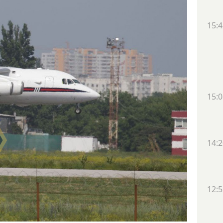
15:4
15:0
14:2
12:5