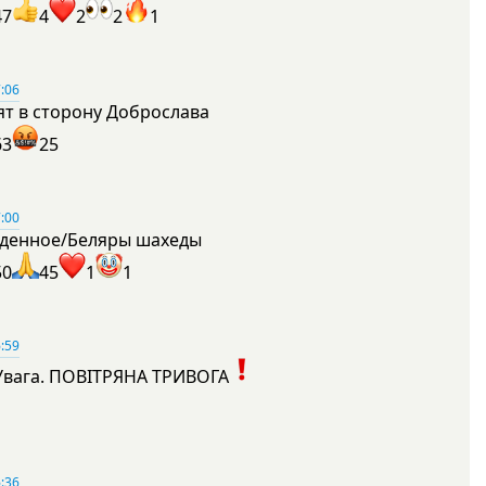
47
4
2
2
1
:06
ят в сторону Доброслава
63
25
:00
денное/Беляры шахеды
50
45
1
1
:59
Увага. ПОВІТРЯНА ТРИВОГА
1
:36