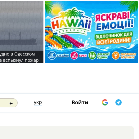
судно в Одесском
те вспыхнул пожар
укр
Войти