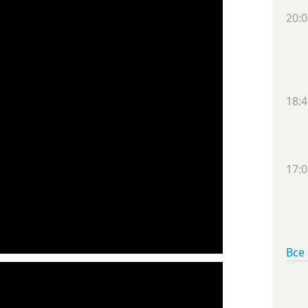
20:0
18:4
17:0
Все