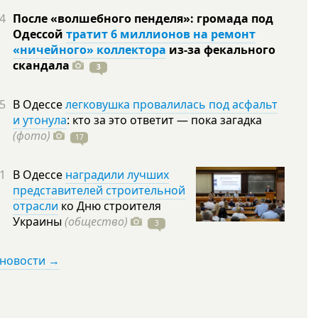
4
После «волшебного пенделя»: громада под
Одессой
тратит 6 миллионов на ремонт
«ничейного» коллектора
из-за фекального
скандала
3
5
В Одессе
легковушка провалилась под асфальт
и утонула
: кто за это ответит — пока загадка
(фото)
17
1
В Одессе
наградили лучших
представителей строительной
отрасли
ко Дню строителя
Украины
(общество)
3
 новости →