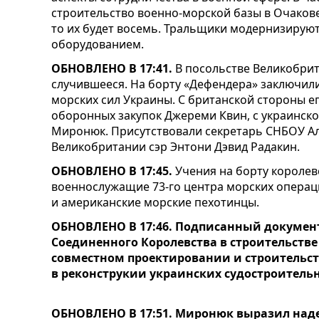
строительство военно-морской базы в Очакове.
то их будет восемь. Тральщики модернизирую
оборудованием.
ОБНОВЛЕНО В 17:41.
В посольстве Великобри
случившееся. На борту «Дефендера» заключили
морских сил Украины. С британской стороны е
оборонных закупок Джереми Квин, с украинск
Миронюк. Присутствовали секретарь СНБОУ Ал
Великобритании сэр Энтони Дэвид Радакин.
ОБНОВЛЕНО В 17:45.
Учения на борту королев
военнослужащие 73-го центра морских операц
и американские морские пехотинцы.
ОБНОВЛЕНО В 17:46. Подписанный докумен
Соединенного Королевства в строительстве
совместном проектировании и строительст
в реконструкии украинских судостроитель
ОБНОВЛЕНО В 17:51. Миронюк выразил над