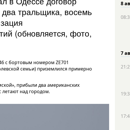
ал в Одессе договор
8 а
 два тральщика, восемь
08:3
изация
ий (обновляется, фото,
7 а
46 с бортовым номером ZE701
21:2
олевской семьи) приземлился примерно
мской», прибыли два американских
с летают над городом.
19:3
17:4