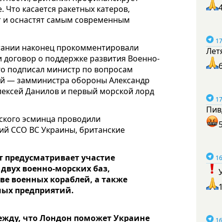
 Что касается ракетных катеров,
т и оснастят самым современным
17
тании наконец прокомментировали
Лет
 договор о поддержке развития Военно-
го подписал министр по вопросам
ой — замминистра обороны Александр
ексей Данилов и первый морской лорд
17
Пив
ского эсминца проводили
ий ССО ВС Украины, британские
т предусматривает участие
16
 двух военно-морских баз,
ве военных кораблей, а также
ных предприятий.
ежду, что Лондон поможет Украине
16