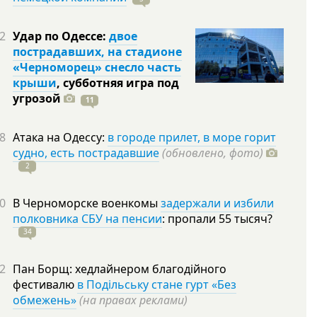
2
Удар по Одессе:
двое
пострадавших, на стадионе
«Черноморец» снесло часть
крыши
, субботняя игра под
угрозой
11
8
Атака на Одессу:
в городе прилет, в море горит
судно, есть пострадавшие
(обновлено, фото)
2
0
В Черноморске военкомы
задержали и избили
полковника СБУ на пенсии
: пропали 55
тысяч?
34
2
Пан Борщ: хедлайнером благодійного
фестивалю
в Подільську стане гурт «Без
обмежень»
(на правах реклами)