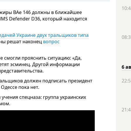
10:4
жиры BAe 146 должны в ближайшее
HMS Defender D36, который находится
едачей Украине двух тральщиков типа
08:3
роны решат наконец
вопрос
е смогли прояснить ситуацию: «Да,
сетят эсминец. Другой информации
6 а
представительства.
22:5
тральщиков должен подписать президент
Одессе пока нет.
учения спецназа: группа украинских
мом.
21:4