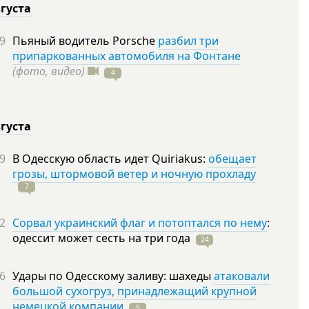
вгуста
9
Пьяный водитель Porsche
разбил три
припаркованных автомобиля на Фонтане
(фото, видео)
4
вгуста
9
В Одесскую область идет Quiriakus:
обещает
грозы, штормовой ветер и ночную прохладу
7
2
Сорвал украинский флаг и потоптался по нему
:
одессит может сесть на три
года
24
6
Удары по Одесскому заливу: шахеды
атаковали
большой сухогруз, принадлежащий крупной
немецкой компании
5