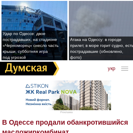
Удар по Одессе: двое
пострадавших, на стадионе
Атака на Одессу: в городе
«Черноморец» снесло часть
прилет, в море горит судно, ест
крыши, субботняя игра
пострадавшие (обновлено,
под угрозой
фото)
укр
Реклама
В Одессе продали обанкротившийся
масложиркомбинат