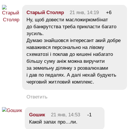
Старый Столяр
21 янв, 14:19
+6
Ну, щоб довести масложиркомбінат
до банкрутства треба прикласти багато
зусиль.
Думаю знайшовся інтересант акий добре
наважився персонально на лівому
схематозі і поклав до кишені набагато
більшу суму аніж можна виручити
за земельну ділянку з розвалюхами
і дав по педалях. А далі нехай будують
черговий житловий комплекс.
Ответить
Goшик
21 янв, 14:53
-1
Какой запах про…ли.