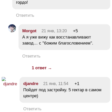
гордо!
Ответить
Morgot
21 янв, 13:20
+5
А я уже вижу как восстанавливают
завод… с "божим благословением".
Ответить
1 ответ →
djandre
21 янв, 11:54
+1
Пойдет под застройку. 5 гектар в самом
центре)
Ответить