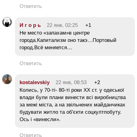
Ответить
И г о р ь
22 янв, 02:25
+1
Не место «запахам»в центре
города.Капитализм оно такэ…Портовый
город.Всё меняется…
Ответить
kostalevskiy
22 янв, 08:53
+2
Колись, у 70-ті- 80-ті роки ХХ ст. у одеської
влади були плани винести всі виробництва
за межі міста, а на звільнених майданчиках
будувати житло та об'єкти соцкултпобуту.
Ось і «винесли».
Ответить