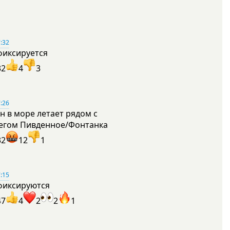
:32
фиксируется
32
4
3
:26
н в море летает рядом с
егом Пивденное/Фонтанка
32
12
1
:15
фиксируются
47
4
2
2
1