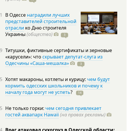
1
В Одессе
наградили лучших
представителей строительной
отрасли
ко Дню строителя
Украины
(общество)
3
9
Титушки, фиктивные сертификаты и зерновые
«карусели»: что
скрывает депутат-слуга из
Одесчины «Саша-мешалка»
3
5
Хотят макароны, котлеты и курицу:
чем будут
кормить одесских школьников и почему к
началу года могут не успеть
?
14
5
Не только горки:
чем сегодня привлекает
гостей аквапарк Hawaii
(на правах рекламы)
4
Враг атаковал сухогруз в Одесской области: