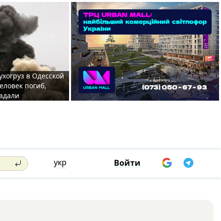
ухогруз в Одесской
еловек погиб,
адали
укр
Войти