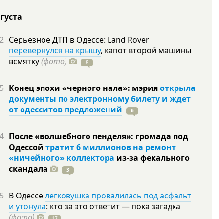
вгуста
2
Серьезное ДТП в Одессе: Land Rover
перевернулся на крышу
, капот второй машины
всмятку
(фото)
8
5
Конец эпохи «черного нала»: мэрия
открыла
документы по электронному билету и ждет
от одесситов предложений
6
4
После «волшебного пенделя»: громада под
Одессой
тратит 6 миллионов на ремонт
«ничейного» коллектора
из-за фекального
скандала
3
5
В Одессе
легковушка провалилась под асфальт
и утонула
: кто за это ответит — пока загадка
(фото)
17