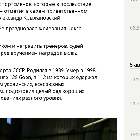
спортсменов, которые в последствие
— отметил в своем приветственном
Александр Крыжановский.
08:3
тие праздновала Федерация бокса
иком и наградить тренеров, судей
еред вручением наград за вклад
5 а
та СССР. Родился в 1939. Умер в 1998.
нге 128 боев, в 112 из которых одержал
21:5
м украинских, всесоюзных
м, подготовил целый ряд хороших
ованиях разного уровня.
21:3
19:0