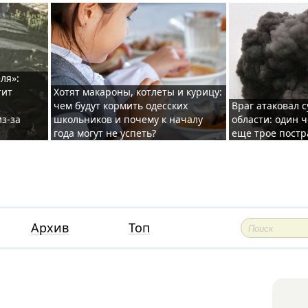
ля»:
тит
Хотят макароны, котлеты и курицу:
чем будут кормить одесских
Враг атаковал с
з-за
школьников и почему к началу
области: один ч
года могут не успеть?
еще трое постр
Архив
Топ