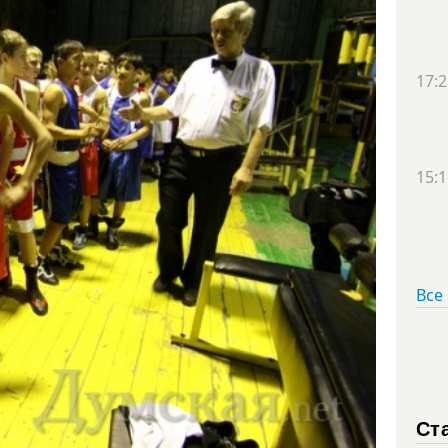
17:2
15:1
Все
Ст