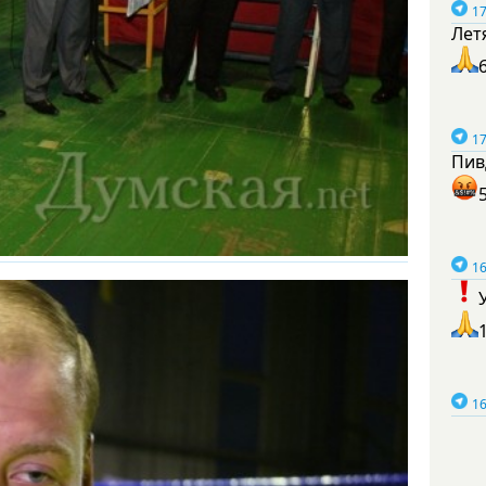
17
Лет
17
Пив
16
16