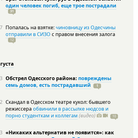
один человек погиб, еще трое пострадали
31
7
Попалась на взятке:
чиновницу из Одесчины
отправили в СИЗО
с правом внесения залога
12
вгуста
3
Обстрел Одесского района:
повреждены
семь домов, есть пострадавший
1
2
Скандал в Одесском театре кукол: бывшего
режиссера
обвинили в рассылке нюдсов и
порно студенткам и коллегам
(видео)
10
3
«Никаких альтернатив не появится»: как