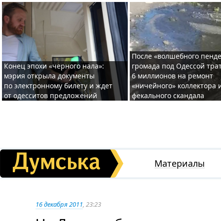
После «волшебного пенде
Конец эпохи «черного нала»:
громада под Одессой тра
мэрия открыла документы
6 миллионов на ремонт
по электронному билету и ждет
«ничейного» коллектора и
от одесситов предложений
фекального скандала
Материалы
16 декабря 2011
, 23:23