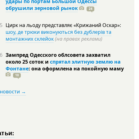
удары по портам Большой Одессы
обрушили зерновой рынок
24
5
Цирк на льоду представляє «Крижаний Оскар»:
шоу, де трюки виконуються без дублерів та
монтажних склейок
(на правах реклами)
6
Зампред Одесского облсовета захватил
около 25 соток и
спрятал элитную землю на
Фонтане
: она оформлена на покойную
маму
10
 новости →
атьи: