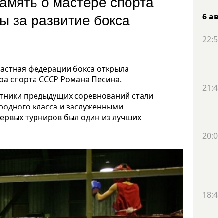
амять о мастере спорта
ы за развитие бокса
6 а
22:5
бластная федерации бокса открыла
ра спорта СССР Романа Песина.
21:4
астники предыдущих соревнований стали
родного класса и заслуженными
первых турниров был один из лучших
20:0
18:4