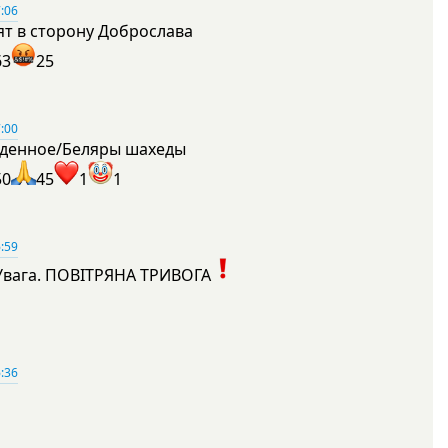
:06
ят в сторону Доброслава
63
25
:00
денное/Беляры шахеды
50
45
1
1
:59
Увага. ПОВІТРЯНА ТРИВОГА
1
:36