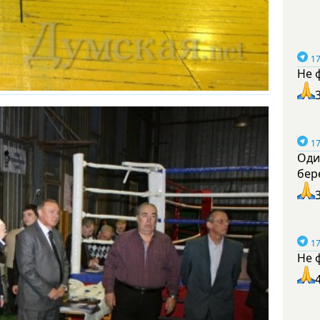
17
Не 
17
Оди
бер
17
Не 