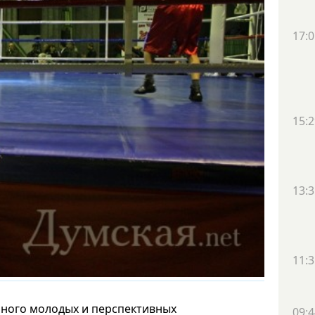
17:0
15:2
13:3
11:3
 много молодых и перспективных
09:4