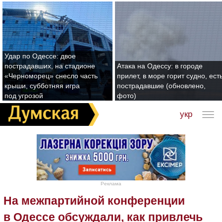
Удар по Одессе: двое
пострадавших, на стадионе
Атака на Одессу: в городе
«Черноморец» снесло часть
прилет, в море горит судно, ест
крыши, субботняя игра
пострадавшие (обновлено,
под угрозой
фото)
укр
Реклама
На межпартийной конференции
в Одессе обсуждали, как привлечь