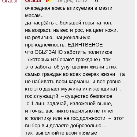
Oracul
19 дек, 10:12
0
очередная ересь впихуемая в мазги
масам..
да наср@ть с большой горы на пол,
на возраст, на вес и рос, на цвет кожи,
на религию, национальную
пренодлежность. ЕДИНТВЕНОЕ
что ОБЬЯЗАНО заботить политиков
（которых изберают граждане）так
это забота об улутшении жизни этих
самых граждан во всех сверах жизни （а
не набивать всои карманы, и все равно
кто это делает музчина или женщина）.
гос.служащтй －существо безполое
с 1 лиш задачай, изложеной выше,
и точка. вас никто насильно не тянет
в политику или на гос.должности － этот
выбор вы делаете добровольно…
так выполняйте всои прямые