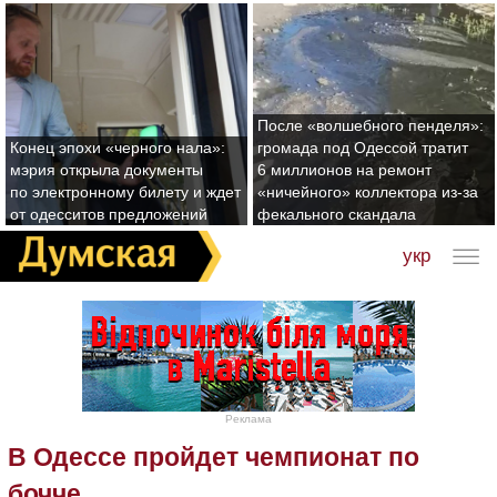
После «волшебного пенделя»:
Конец эпохи «черного нала»:
громада под Одессой тратит
мэрия открыла документы
6 миллионов на ремонт
по электронному билету и ждет
«ничейного» коллектора из-за
от одесситов предложений
фекального скандала
укр
Реклама
В Одессе пройдет чемпионат по
бочче