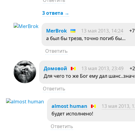
Ответить
3 ответа →
MerBrok
13 мая 2013, 14:24
+7
а был бы трезв, точно погиб бы…
Ответить
Домовой
13 мая 2013, 23:49
+2
Для чего то же Бог ему дал шанс..зн
Ответить
almost human
13 мая 2013, 1
будет исполнено!
Ответить