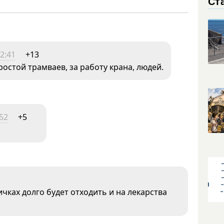
Ст
2:41
+13
ростой трамваев, за работу крана, людей.
:52
+5
ичках долго будет отходить и на лекарства