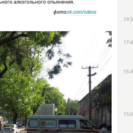
льного алкогольного опьянения.
фото:
vk.com/odesa
19:3
17:4
15:4
15:0