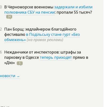
0
В Черноморске военкомы
задержали и избили
полковника СБУ на пенсии
: пропали 55
тысяч?
34
2
Пан Борщ: хедлайнером благодійного
фестивалю
в Подільську стане гурт «Без
обмежень»
(на правах реклами)
6
Нежданчики от инспекторов: штрафы за
парковку в Одессе
теперь приходят
прямо в
«Дію»
5
 новости →