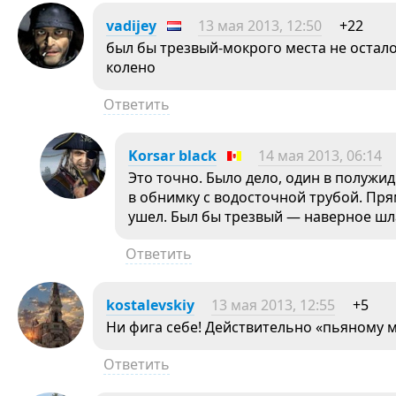
vadijey
13 мая 2013, 12:50
+22
был бы трезвый-мокрого места не осталос
колено
Ответить
Korsar black
14 мая 2013, 06:14
Это точно. Было дело, один в полужи
в обнимку с водосточной трубой. Пря
ушел. Был бы трезвый — наверное ш
Ответить
kostalevskiy
13 мая 2013, 12:55
+5
Ни фига себе! Действительно «пьяному м
Ответить