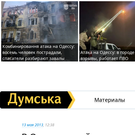
Комбинировання атака на Одессу:
восемь человек пострадали,
Атака на Одессу: в горо
спасатели разбирают завалы
взрывы, работает ПВО
Материалы
13 мая 2013
, 12:38