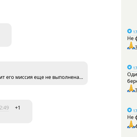
17
Не 
17
Оди
ачит его миссия еще не выполнена…
бер
2:49
+1
17
Не 