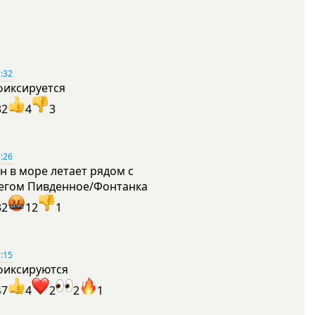
:32
фиксируется
32
4
3
:26
н в море летает рядом с
егом Пивденное/Фонтанка
32
12
1
:15
фиксируются
47
4
2
2
1