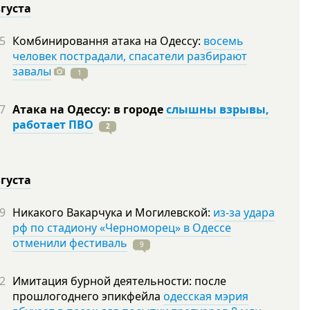
вгуста
5
Комбинировання атака на Одессу:
восемь
человек пострадали, спасатели разбирают
завалы
1
7
Атака на Одессу: в городе
слышны взрывы,
работает ПВО
2
вгуста
9
Никакого Вакарчука и Могилевской:
из-за удара
рф по стадиону «Черноморец» в Одессе
отменили фестиваль
9
2
Имитация бурной деятельности: после
прошлогоднего эпикфейла
одесская мэрия