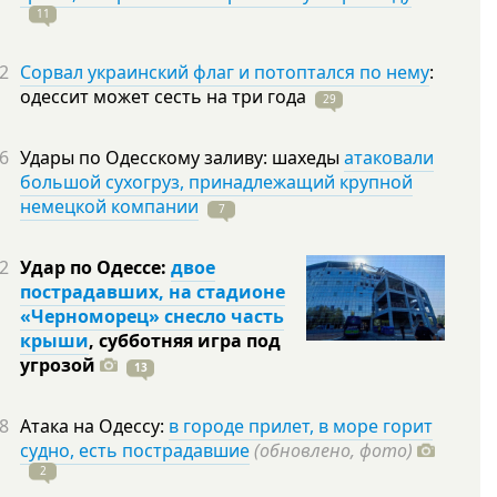
11
2
Сорвал украинский флаг и потоптался по нему
:
одессит может сесть на три
года
29
6
Удары по Одесскому заливу: шахеды
атаковали
большой сухогруз, принадлежащий крупной
немецкой компании
7
2
Удар по Одессе:
двое
пострадавших, на стадионе
«Черноморец» снесло часть
крыши
, субботняя игра под
угрозой
13
8
Атака на Одессу:
в городе прилет, в море горит
судно, есть пострадавшие
(обновлено, фото)
2