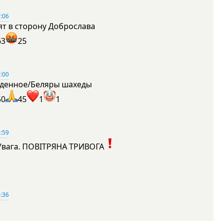
:06
ят в сторону Доброслава
63
25
:00
денное/Беляры шахеды
50
45
1
1
:59
Увага. ПОВІТРЯНА ТРИВОГА
1
:36