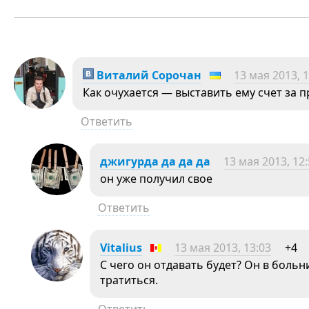
Виталий Сорочан
13 мая 2013, 1
Как очухается — выставить ему счет за п
Ответить
джигурда да да да
13 мая 2013, 12
он уже получил свое
Ответить
Vitalius
13 мая 2013, 13:03
+4
С чего он отдавать будет? Он в больн
тратиться.