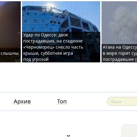
Удар по Одессе: двое
пострадавших, на стадионе
«Черноморец» снесло часть
Атака на Одессу
де слышны
крыши, субботняя игра
в море горит су
под угрозой
пострадавшие (
Архив
Топ