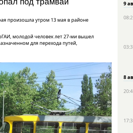
опал под трамвай
9 а
08:2
рая произошла утром 13 мая в районе
рГАИ, молодой человек лет 27-ми вышел
азначенном для перехода путей,
03:3
8 а
20:4
17:3