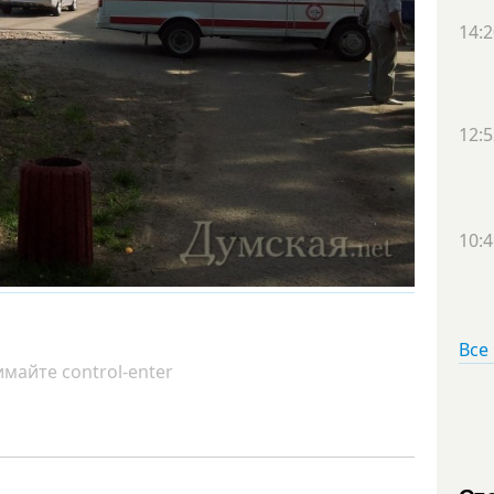
14:2
12:5
10:4
Все
майте control-enter