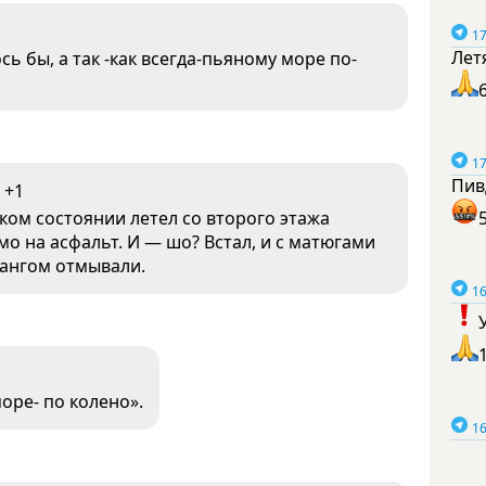
17
Лет
ь бы, а так -как всегда-пьяному море по-
17
Пив
+1
дком состоянии летел со второго этажа
мо на асфальт. И — шо? Встал, и с матюгами
лангом отмывали.
16
оре- по колено».
16