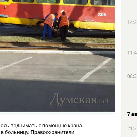
14:2
11:4
08:3
7 а
лось поднимать с помощью крана.
21:2
и в больницу. Правоохранители