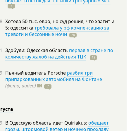
вбухает в песок для посыпки тротуаров 8 млн
7
8
Хотела 50 тыс. евро, но суд решил, что хватит и
5: одесситка
требовала у рф компенсацию за
тревоги и бессонные ночи
28
1
Здобули: Одесская область
первая в стране по
количеству жалоб на действия ТЦК
12
9
Пьяный водитель Porsche
разбил три
припаркованных автомобиля на Фонтане
(фото, видео)
7
вгуста
9
В Одесскую область идет Quiriakus:
обещает
грозы, штормовой ветер и ночную прохладу