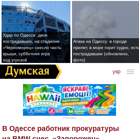
Удар по Одессе: двое
пострадавших, на стадионе
Атака на Одессу: в городе
«Черноморец» снесло часть
прилет, в море горит судно, ест
крыши, субботняя игра
пострадавшие (обновлено,
под угрозой
фото)
укр
Реклама
В Одессе работник прокуратуры
на BMW снес «Запорожец»,