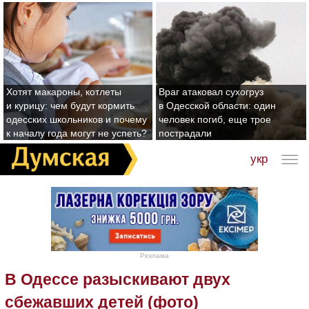
Хотят макароны, котлеты
Враг атаковал сухогруз
и курицу: чем будут кормить
в Одесской области: один
одесских школьников и почему
человек погиб, еще трое
к началу года могут не успеть?
пострадали
укр
Реклама
В Одессе разыскивают двух
сбежавших детей (фото)