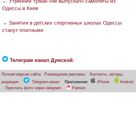
← Утренний туман «не выпускал» самолеты из
Одессы в Киев
→ Занятия в детских спортивных школах Одессы
станут платными
Телеграм канал Думской
:
Полная версия сайта
Размещение рекламы
Контакты, авторы,
редакция
Telegram-канал
Приложение:
iPhone
Android
Прислать фото через telegram
Patreon