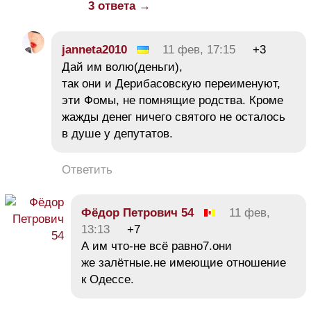
3 ответа →
janneta2010
11 фев, 17:15
+3
Дай им волю(деньги),
так они и Дерибасовскую переименуют,
эти Фомы, не помнящие родства. Кроме
жажды денег ничего святого не осталось
в душе у депутатов.
Ответить
Фёдор Петрович 54
11 фев,
13:13
+7
А им что-не всё равно7.они
же залётные.не имеющие отношение
к Одессе.