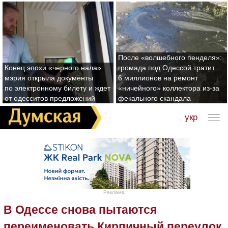
После «волшебного пенделя»:
Конец эпохи «черного нала»:
громада под Одессой тратит
мэрия открыла документы
6 миллионов на ремонт
по электронному билету и ждет
«ничейного» коллектора из-за
от одесситов предложений
фекального скандала
укр
Реклама
В Одессе снова пытаются
переименовать Кирпичный переулок