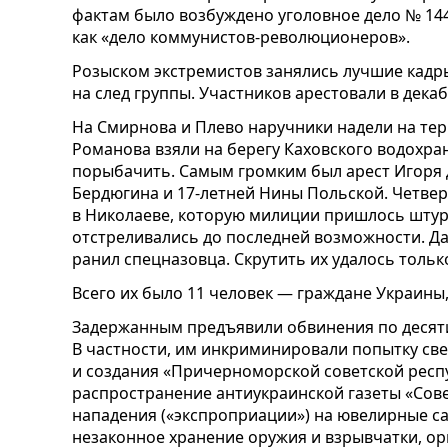
фактам было возбуждено уголовное дело № 144
как «дело коммунистов-революционеров».
Розыском экстремистов занялись лучшие кадр
на след группы. Участников арестовали в декаб
На Смирнова и Плево наручники надели на тер
Романова взяли на берегу Каховского водохра
порыбачить. Самым громким был арест Игоря Д
Бердюгина и 17-летней Нины Польской. Четвер
в Николаеве, которую милиции пришлось шту
отстреливались до последней возможности. Да
ранил спецназовца. Скрутить их удалось толь
Всего их было 11 человек — граждане Украины
Задержанным предъявили обвинения по десяти
В частности, им инкриминировали попытку св
и создания «Причерноморской советской респу
распространение антиукраинской газеты «Сове
нападения («экспроприации») на ювелирные са
незаконное хранение оружия и взрывчатки, ор