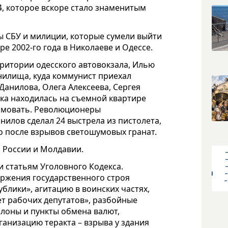
, которое вскоре стало знаменитым
ы СБУ и милиции, которые сумели выйти
ре 2002-го года в Николаеве и Одессе.
ритории одесского автовокзала, Илью
нилища, куда коммунист приехал
анилова, Олега Алексеева, Сергея
ка находилась на съемной квартире
рмовать. Революционеры
нилов сделал 24 выстрела из пистолета,
ко после взрывов светошумовых гранат.
, России и Молдавии.
 статьям Уголовного Кодекса.
ержения государственного строя
блики», агитацию в воинских частях,
т рабочих депутатов», разбойные
лоны и пункты обмена валют,
ганизацию теракта – взрыва у здания