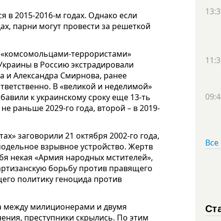
13:3
 в 2015-2016-м годах. Однако если
ах, парни могут провести за решеткой
и «комсомольцами-террористами»
11:3
 Украины в Россию экстрадировали
а и Александра Смирнова, ранее
ответственно. В «великой и неделимой»
09:4
обавили к украинскому сроку еще 13-ть
 не раньше 2029-го года, второй – в 2019-
х» заговорили 21 октября 2002-го года,
Все
амодельное взрывное устройство. Жертв
ебя некая «Армия народных мстителей»,
партизанскую борьбу против правящего
его политику геноцида против
Ст
а между милиционерами и двумя
ения, преступники скрылись. По этим