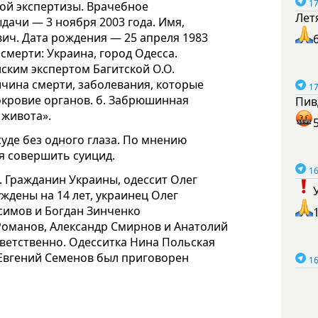
17
ой экспертизы. Врачебное
Лет
дачи — 3 ноября 2003 года. Имя,
ич. Дата рождения — 25 апреля 1983
 смерти: Украина, город Одесса.
ским экспертом Багитской О.О.
чина смерти, заболевания, которые
17
окровие органов. б. Забрюшинная
Пив
 живота».
уде без одного глаза. По мнению
ся совершить суицид.
16
. Гражданин Украины, одессит Олег
ждены на 14 лет, украинец Олег
асимов и Богдан Зинченко
Романов, Александр Смирнов и Анатолий
тветственно. Одесситка Нина Польская
 Евгений Семенов был приговорен
16