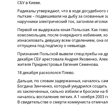
СБУ в Киеве.
Радикалы утверждают, что в ходе досудебного
пыткам – подвешивали на дыбу за скованные за
наручники электрический ток, загоняли иголки
Первой не выдержала юная Польская. Как гов
комсомольцев, после очередного избиения, 
изнасиловать девушку всем отделением, она о
отпущена под подписку о невыезде.
Признания Польской вывели спецслужбы на дру
декабря СБУ арестовала Андрея Яковенко, Алек
жителя Приднестровья Евгения Семенова.
18 декабря раскололся Плево.
Дальше, по словам задержанных, началось сам
Богдана Зинченко, который умудрился создат
из заключенных, сильно избили и бросили на б
началось воспаление легких. А 1 ноября 2003 
В свидетельстве о смерти коммуниста отмечал