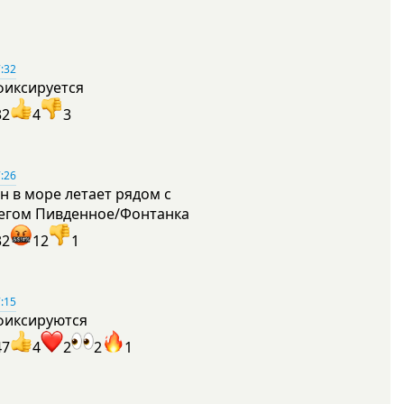
:32
фиксируется
32
4
3
:26
н в море летает рядом с
егом Пивденное/Фонтанка
32
12
1
:15
фиксируются
47
4
2
2
1