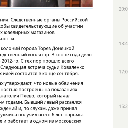
20:0
ния. Следственные органы Российской
кобы свидетельствующие об участии
их ювелирных магазинов
ности.
18:4
 колоний города Торез Донецкой
едственный изолятор. В конце года дело
 2012-го. С тех пор прошло всего
а. Следующая встреча судьи Коваленко
17:0
 идей состоится в конце сентября.
х утверждают, что новые обвинения
лностью построены на показаниях
Анатолия Плево, который начал
4-м годами. Бывший левый раскаялся
15:2
ждений и, по слухам, даже принял
ужчина получил всего 6 лет тюрьмы.
е и работает в одном из московских