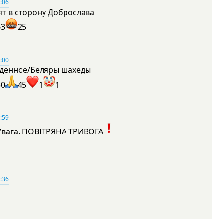
:06
ят в сторону Доброслава
63
25
:00
денное/Беляры шахеды
50
45
1
1
:59
Увага. ПОВІТРЯНА ТРИВОГА
1
:36