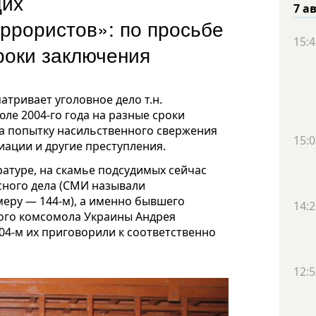
щих
7 а
ррористов»: по просьбе
15:4
сроки заключения
тривает уголовное дело т.н.
ле 2004-го года на разные сроки
 за попытку насильственного свержения
15:0
иации и другие преступления.
атуре, на скамье подсудимых сейчас
нсного дела (СМИ называли
меру — 144-м), а именно бывшего
14:2
кого комсомола Украины Андрея
04-м их приговорили к соответственно
12:5