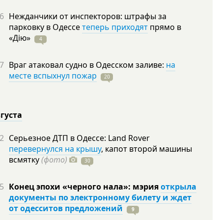
6
Нежданчики от инспекторов: штрафы за
парковку в Одессе
теперь приходят
прямо в
«Дію»
4
7
Враг атаковал судно в Одесском заливе:
на
месте вспыхнул пожар
20
вгуста
2
Серьезное ДТП в Одессе: Land Rover
перевернулся на крышу
, капот второй машины
всмятку
(фото)
30
5
Конец эпохи «черного нала»: мэрия
открыла
документы по электронному билету и ждет
от одесситов предложений
9