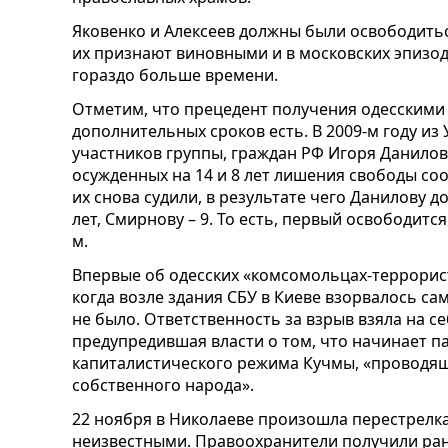
Яковенко и Алексеев должны были освободиться
их признают виновными и в московских эпизод
гораздо больше времени.
Отметим, что прецедент получения одесским
дополнительных сроков есть. В 2009-м году из
участников группы, граждан РФ Игоря Данилов
осужденных на 14 и 8 лет лишения свободы со
их снова судили, в результате чего Данилову д
лет, Смирнову – 9. То есть, первый освободится
м.
Впервые об одесских «комсомольцах-террориста
когда возле здания СБУ в Киеве взорвалось с
не было. Ответственность за взрыв взяла на с
предупредившая власти о том, что начинает 
капиталистического режима Кучмы, «проводящ
собственного народа».
22 ноября в Николаеве произошла перестрелк
неизвестными. Правоохранители получили ран