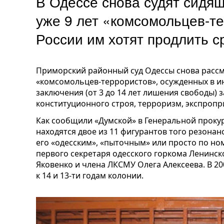
В Одессе снова судят сидя
уже 9 лет «комсомольцев-те
России им хотят продлить 
Приморский районный суд Одессы снова рассма
«комсомольцев-террористов», осужденных в ию
заключения (от 3 до 14 лет лишения свободы)
конституционного строя, терроризм, экспропр
Как сообщили «Думской» в Генеральной прокур
находятся двое из 11 фигурантов того резона
его «одесским», «пыточным» или просто по но
первого секретаря одесского горкома Ленинс
Яковенко и члена ЛКСМУ Олега Алексеева. В 20
к 14 и 13-ти годам колонии.