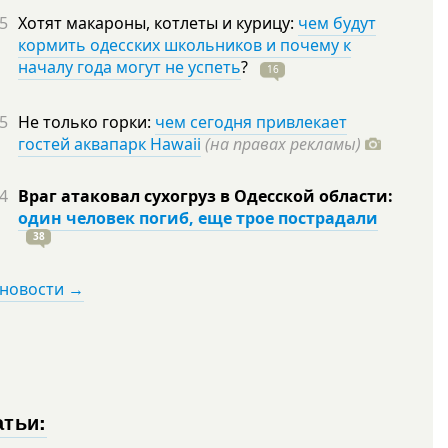
5
Хотят макароны, котлеты и курицу:
чем будут
кормить одесских школьников и почему к
началу года могут не успеть
?
16
5
Не только горки:
чем сегодня привлекает
гостей аквапарк Hawaii
(на правах рекламы)
4
Враг атаковал сухогруз в Одесской области:
один человек погиб, еще трое пострадали
38
 новости →
атьи: