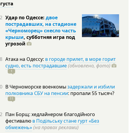
вгуста
2
Удар по Одессе:
двое
пострадавших, на стадионе
«Черноморец» снесло часть
крыши
, субботняя игра под
угрозой
8
Атака на Одессу:
в городе прилет, в море горит
судно, есть пострадавшие
(обновлено, фото)
1
0
В Черноморске военкомы
задержали и избили
полковника СБУ на пенсии
: пропали 55
тысяч?
11
2
Пан Борщ: хедлайнером благодійного
фестивалю
в Подільську стане гурт «Без
обмежень»
(на правах реклами)