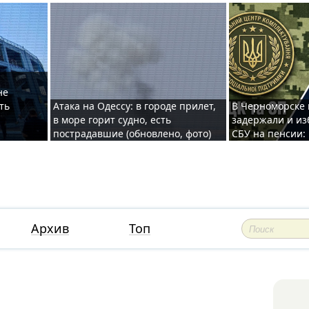
не
ть
Атака на Одессу: в городе прилет,
В Черноморске
в море горит судно, есть
задержали и из
пострадавшие (обновлено, фото)
СБУ на пенсии:
Архив
Топ