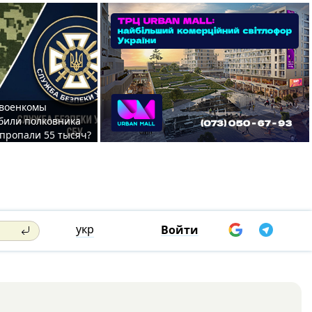
 военкомы
били полковника
 пропали 55 тысяч?
укр
Войти