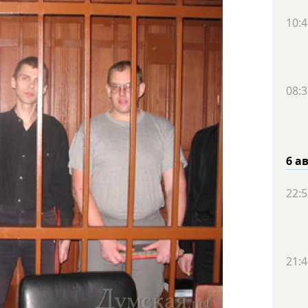
10:4
08:3
6 а
22:5
21:4