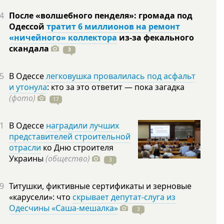
4
После «волшебного пенделя»: громада под
Одессой
тратит 6 миллионов на ремонт
«ничейного» коллектора
из-за фекального
скандала
3
5
В Одессе
легковушка провалилась под асфальт
и утонула
: кто за это ответит — пока загадка
(фото)
17
1
В Одессе
наградили лучших
представителей строительной
отрасли
ко Дню строителя
Украины
(общество)
3
9
Титушки, фиктивные сертификаты и зерновые
«карусели»: что
скрывает депутат-слуга из
Одесчины «Саша-мешалка»
3