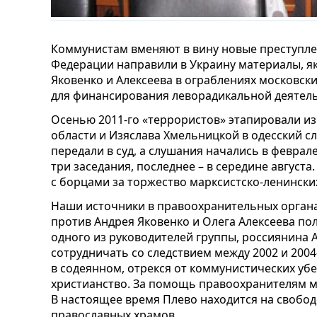
Коммунистам вменяют в вину новые преступле
Федерации направили в Украину материалы, я
Яковенко и Алексеева в ограблениях московск
для финансирования леворадикальной деятель
Осенью 2011-го «террористов» этапировали из
области и Изяслава Хмельницкой в одесский сл
передали в суд, а слушания начались в феврале
три заседания, последнее – в середине август
с борцами за торжество марксистско-ленинских
Наши источники в правоохранительных органа
против Андрея Яковенко и Олега Алексеева по
одного из руководителей группы, россиянина 
сотрудничать со следствием между 2002 и 200
в содеянном, отрекся от коммунистических убе
христианство. За помощь правоохранителям м
В настоящее время Плево находится на свобод
православных храмов.