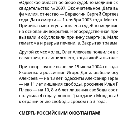
«Одесское областное бюро судебно-медицинск
свидетельство № 2697. Окончательное. Дата вы
фамилия, отчество — Бердюгин Сергей Сергеев
года. Дата смерти — 1 ноября 2003 года. Место
Причина смерти установлена судебно-медицин
на основании вскрытия. Непосредственная при
вызвали и обусловили причину смерти: а. Мал
гематома и разрыв печени. в. Закрытая травма
Другой комсомолец Олег Алексеев появился в с
следствия, он лишился его, когда якобы пытал
Приговор группе вынесли 19 июля 2004-го года
Яковенко и россиянин Игорь Данилов были осу
Алексеев — на 13 лет, одесситы Александр Гер
— на 11 лет лишения свободы, россияне Илья 
Плево — на 10, 8 и 6 лет лишения свободы соо
получила 4 года условно. Гражданин Молдовы
к ограничению свободы сроком на 3 года.
СМЕРТЬ РОССИЙСКИМ ОККУПАНТАМ!