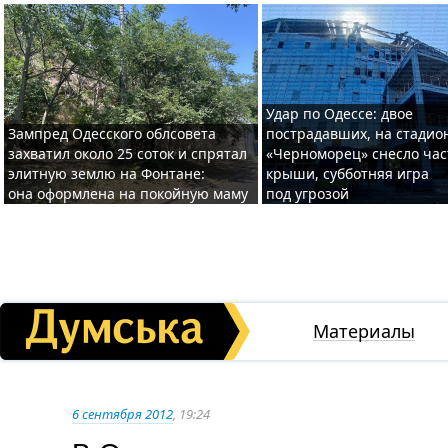
Удар по Одессе: двое
Зампред Одесского облсовета
пострадавших, на стадио
захватил около 25 соток и спрятал
«Черноморец» снесло час
элитную землю на Фонтане:
крыши, субботняя игра
она оформлена на покойную маму
под угрозой
Материалы
6 сентября 2012
, 19:24