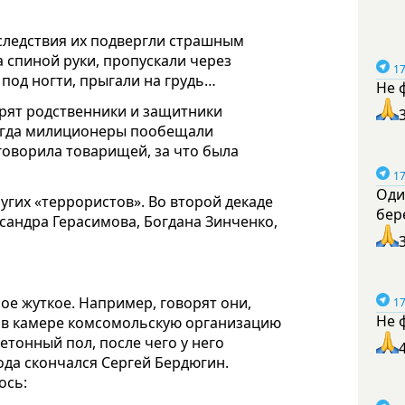
 следствия их подвергли страшным
 спиной руки, пропускали через
17
 под ногти, прыгали на грудь…
Не 
орят родственники и защитники
когда милиционеры пообещали
говорила товарищей, за что была
17
Оди
гих «террористов». Во второй декаде
бер
сандра Герасимова, Богдана Зинченко,
ое жуткое. Например, говорят они,
17
Не 
ь в камере комсомольскую организацию
етонный пол, после чего у него
года скончался Сергей Бердюгин.
ось: