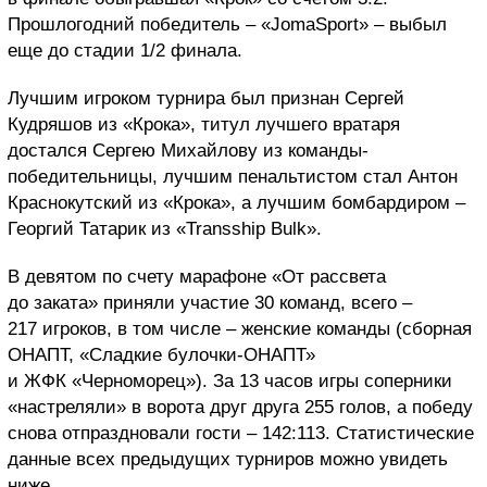
Прошлогодний победитель – «JomaSport» – выбыл
еще до стадии 1/2 финала.
Лучшим игроком турнира был признан Сергей
Кудряшов из «Крока», титул лучшего вратаря
достался Сергею Михайлову из команды-
победительницы, лучшим пенальтистом стал Антон
Краснокутский из «Крока», а лучшим бомбардиром –
Георгий Татарик из «Transship Bulk».
В девятом по счету марафоне «От рассвета
до заката» приняли участие 30 команд, всего –
217 игроков, в том числе – женские команды (сборная
ОНАПТ, «Сладкие булочки-ОНАПТ»
и ЖФК «Черноморец»). За 13 часов игры соперники
«настреляли» в ворота друг друга 255 голов, а победу
снова отпраздновали гости – 142:113. Статистические
данные всех предыдущих турниров можно увидеть
ниже.