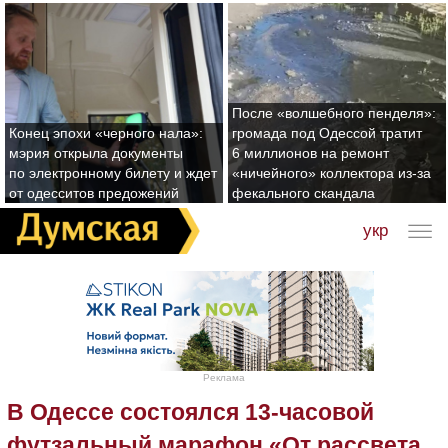
После «волшебного пенделя»:
Конец эпохи «черного нала»:
громада под Одессой тратит
мэрия открыла документы
6 миллионов на ремонт
по электронному билету и ждет
«ничейного» коллектора из-за
от одесситов предожений
фекального скандала
укр
Реклама
В Одессе состоялся 13-часовой
футзальный марафон «От рассвета