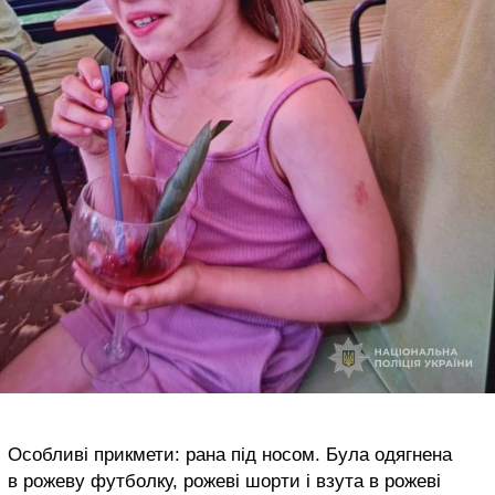
Особливі прикмети: рана під носом. Була одягнена
в рожеву футболку, рожеві шорти і взута в рожеві