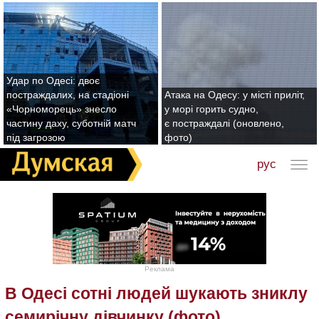
Удар по Одесі: двоє
постраждалих, на стадіоні
Атака на Одесу: у місті приліт,
«Чорноморець» знесло
у морі горить судно,
частину даху, суботній матч
є постраждалі (оновлено,
під загрозою
фото)
рус
Реклама
В Одесі сотні людей шукають зниклу
семирічну дівчинку (фото)