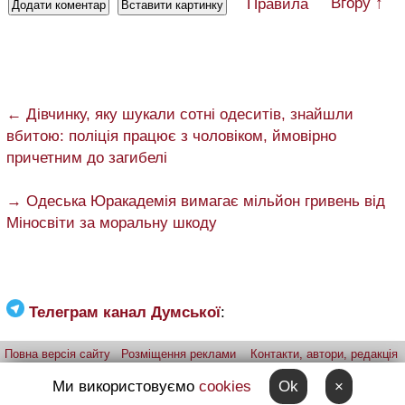
Вгору ↑
Правила
← Дівчинку, яку шукали сотні одеситів, знайшли
вбитою: поліція працює з чоловіком, ймовірно
причетним до загибелі
→ Одеська Юракадемія вимагає мільйон гривень від
Міносвіти за моральну шкоду
Телеграм канал Думської
:
Повна версія сайту
Розміщення реклами
Контакти, автори, редакція
Telegram-канал
Застосунок:
iPhone
Android
Ми використовуємо
cookies
Ok
×
Надіслати фото через telegram
Patreon