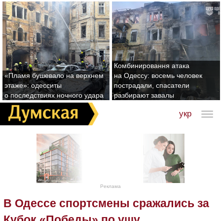
Комбинировання атака
«Пламя бушевало на верхнем
на Одессу: восемь человек
этаже»: одесситы
пострадали, спасатели
о последствиях ночного удара
разбирают завалы
укр
Реклама
В Одессе спортсмены сражались за
Кубок «Победы» по ушу