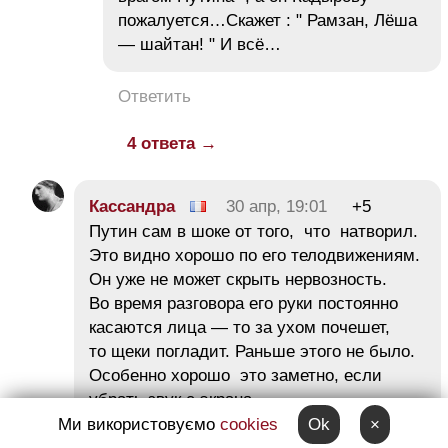
пожалуется…Скажет : " Рамзан, Лёша
— шайтан! " И всё…
Ответить
4 ответа →
Кассандра
30 апр, 19:01
+5
Путин сам в шоке от того, что натворил.
Это видно хорошо по его телодвижениям.
Он уже не может скрыть нервозность.
Во время разговора его руки постоянно
касаются лица — то за ухом почешет,
то щеки погладит. Раньше этого не было.
Особенно хорошо это заметно, если
убрать звук с экрана.
Ми використовуємо
cookies
Ok
×