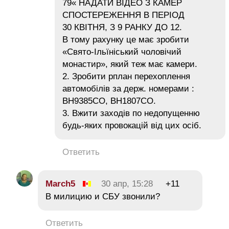
79« НАДАТИ ВІДЕО З КАМЕР
СПОСТЕРЕЖЕННЯ В ПЕРІОД
30 КВІТНЯ, З 9 РАНКУ ДО 12.
В тому рахунку це має зробити
«Свято-Ільїніський чоловічий
монастир», який теж має камери.
2. Зробити рплан перехоплення
автомобілів за держ. номерами :
ВН9385СО, ВН1807СО.
3. Вжити заходів по недопущенню
будь-яких провокацій від цих осіб.
Ответить
March5
30 апр, 15:28
+11
В милицию и СБУ звонили?
Ответить