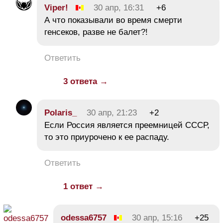
Viper!
30 апр, 16:31
+6
А что показывали во время смерти
генсеков, разве не балет?!
Ответить
3 ответа →
Polaris_
30 апр, 21:23
+2
Если Россия является преемницей СССР,
то это приурочено к ее распаду.
Ответить
1 ответ →
odessa6757
30 апр, 15:16
+25