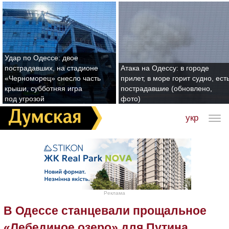
Удар по Одессе: двое
пострадавших, на стадионе
Атака на Одессу: в городе
«Черноморец» снесло часть
прилет, в море горит судно, ест
крыши, субботняя игра
пострадавшие (обновлено,
под угрозой
фото)
укр
Реклама
В Одессе станцевали прощальное
«Лебединое озеро» для Путина