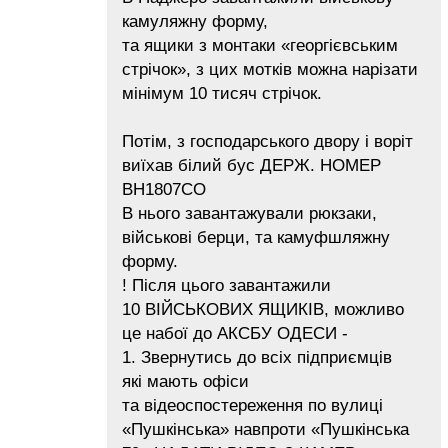
камуляжну форму,
та ящики з монтаки «георгієвським
стрічок», з цих мотків можна нарізати
мінімум 10 тисяч стрічок.
Потім, з господарського двору і воріт
виїхав білий бус ДЕРЖ. НОМЕР
ВН1807СО
В нього завантажували рюкзаки,
військові берци, та камуфшляжну
форму.
! Після цього завантажили
10 ВІЙСЬКОВИХ ЯЩИКІВ, можливо
це набої до АКСБУ ОДЕСИ -
1. Звернутись до всіх підприємців
які мають офіси
та відеоспостереження по вулиці
«Пушкінська» навпроти «Пушкінська