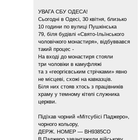
УВАГА СБУ ОДЕСА!
Сьогодні в Одесі, 30 квітня, близько
10 години по вулиці Пушкінська
79, біля будівлі «Свято-Ільїнського
чоловічкого монастиря», відбуввався
такий процес -
На вході до монастиря стояли
три чоловіки в камуфляжі
та з «георгієвським стрічками» явно
не місцеві, схожі на кавказців.
Біля них стояв хтось з працівників
храму у темному кітелі служника
церкви.
Підїхав чорний «Мітсубісі Паджеро»,
чорного кольору,
ДЕРЖ. НОМЕР — ВН9385СО
В Паджеро завантажили військову