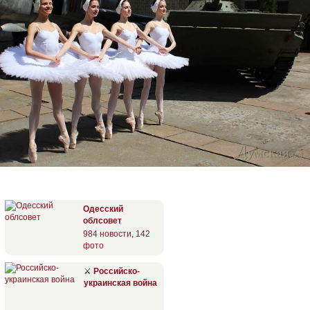
Одесский
облсовет
984 новости
,
142
фото
⚔
Российско-
украинская война