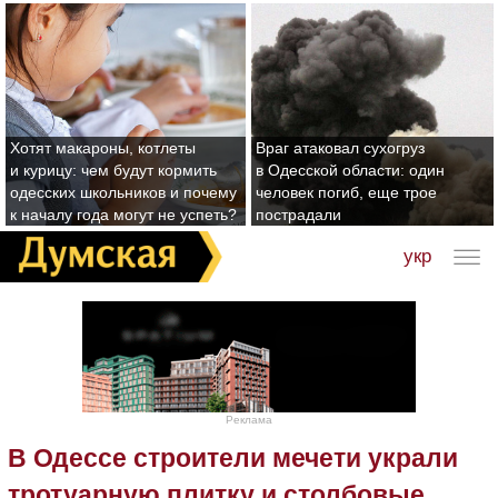
Хотят макароны, котлеты
Враг атаковал сухогруз
и курицу: чем будут кормить
в Одесской области: один
одесских школьников и почему
человек погиб, еще трое
к началу года могут не успеть?
пострадали
укр
Реклама
В Одессе строители мечети украли
тротуарную плитку и столбовые