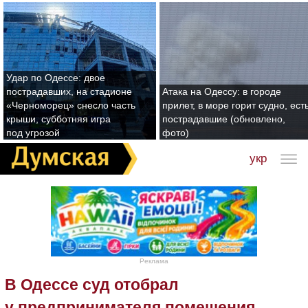
Удар по Одессе: двое
пострадавших, на стадионе
Атака на Одессу: в городе
«Черноморец» снесло часть
прилет, в море горит судно, ест
крыши, субботняя игра
пострадавшие (обновлено,
под угрозой
фото)
укр
Реклама
В Одессе суд отобрал
у предпринимателя помещения