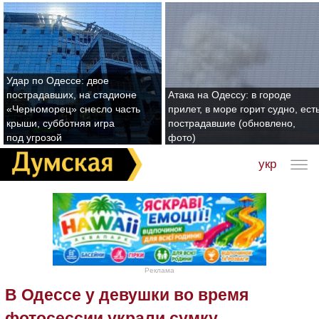
Удар по Одессе: двое
пострадавших, на стадионе
Атака на Одессу: в городе
«Черноморец» снесло часть
прилет, в море горит судно, ест
крыши, субботняя игра
пострадавшие (обновлено,
под угрозой
фото)
укр
Реклама
В Одессе у девушки во время
фотосессии украли сумку