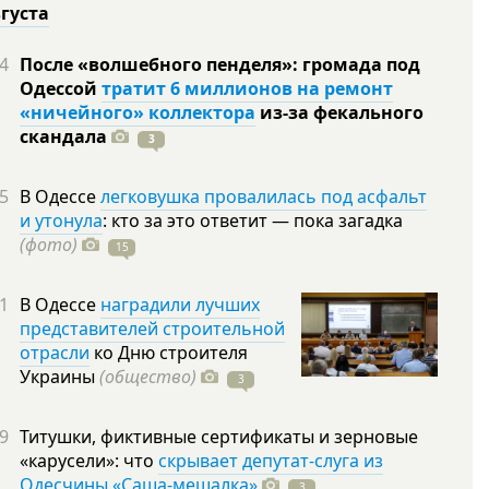
вгуста
4
После «волшебного пенделя»: громада под
Одессой
тратит 6 миллионов на ремонт
«ничейного» коллектора
из-за фекального
скандала
3
5
В Одессе
легковушка провалилась под асфальт
и утонула
: кто за это ответит — пока загадка
(фото)
15
1
В Одессе
наградили лучших
представителей строительной
отрасли
ко Дню строителя
Украины
(общество)
3
9
Титушки, фиктивные сертификаты и зерновые
«карусели»: что
скрывает депутат-слуга из
Одесчины «Саша-мешалка»
3