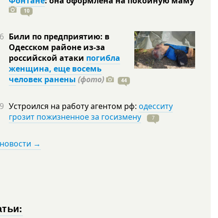
Фонтане
: она оформлена на покойную
маму
10
6
Били по предприятию: в
Одесском районе из-за
российской атаки
погибла
женщина, еще восемь
человек ранены
(фото)
44
9
Устроился на работу агентом рф:
одесситу
грозит пожизненное за госизмену
7
 новости →
атьи: