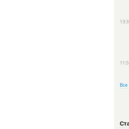
13:3
11:5
Все
Ст