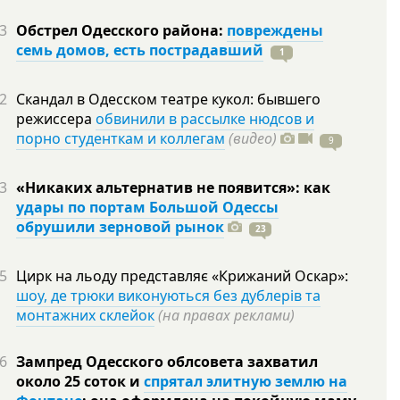
3
Обстрел Одесского района:
повреждены
семь домов, есть пострадавший
1
2
Скандал в Одесском театре кукол: бывшего
режиссера
обвинили в рассылке нюдсов и
порно студенткам и коллегам
(видео)
9
3
«Никаких альтернатив не появится»: как
удары по портам Большой Одессы
обрушили зерновой рынок
23
5
Цирк на льоду представляє «Крижаний Оскар»:
шоу, де трюки виконуються без дублерів та
монтажних склейок
(на правах реклами)
6
Зампред Одесского облсовета захватил
около 25 соток и
спрятал элитную землю на