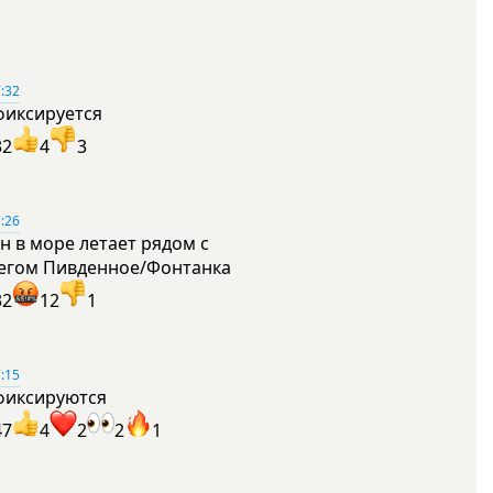
:32
фиксируется
32
4
3
:26
н в море летает рядом с
егом Пивденное/Фонтанка
32
12
1
:15
фиксируются
47
4
2
2
1