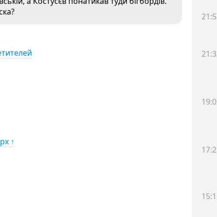
ській, а Костусєв понатикав туди бігбордів.
ска?
21:5
етителей
21:3
19:0
рх ↑
17:2
15:1