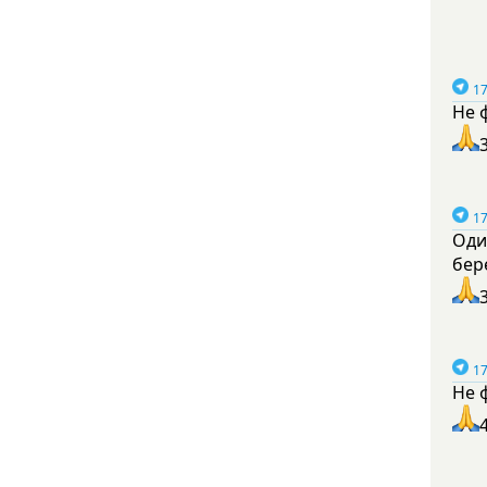
17
Не 
17
Оди
бер
17
Не 