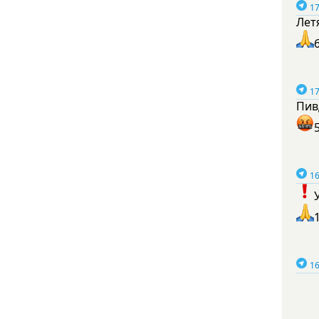
17
Лет
17
Пив
16
16