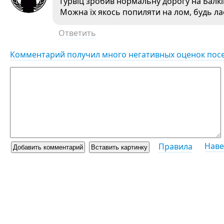
Гурвіц зробив нормальну дорогу на Балків
Можна їх якось попиляти на лом, будь ла
Ответить
Комментарий получил много негативных оценок пос
Наве
Правила