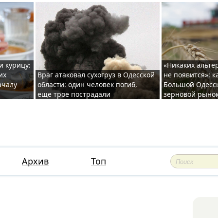
и курицу:
«Никаких альте
их
Враг атаковал сухогруз в Одесской
не появится»: к
ачалу
области: один человек погиб,
Большой Одесс
еще трое пострадали
зерновой рыно
Архив
Топ