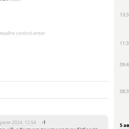
13:3
майте control-enter
11:3
09:4
08:3
реля 2024, 12:54
-1
5 а