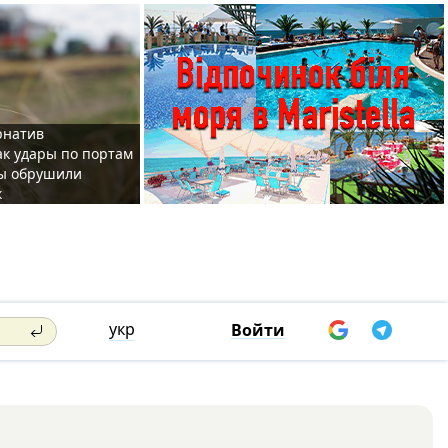
рнатив
ак удары по портам
ы обрушили
к
укр
Войти