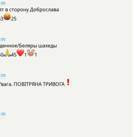
:06
ят в сторону Доброслава
63
25
:00
денное/Беляры шахеды
50
45
1
1
:59
Увага. ПОВІТРЯНА ТРИВОГА
1
:36