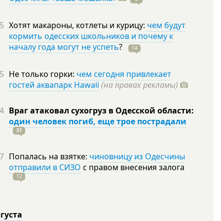
5
Хотят макароны, котлеты и курицу:
чем будут
кормить одесских школьников и почему к
началу года могут не успеть
?
14
5
Не только горки:
чем сегодня привлекает
гостей аквапарк Hawaii
(на правах рекламы)
4
Враг атаковал сухогруз в Одесской области:
один человек погиб, еще трое пострадали
31
7
Попалась на взятке:
чиновницу из Одесчины
отправили в СИЗО
с правом внесения залога
12
вгуста