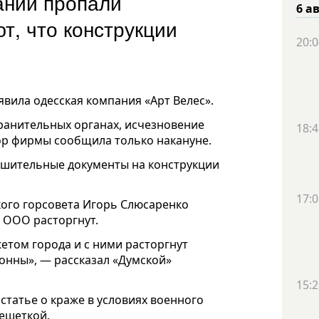
ании пропали
6 а
т, что конструкции
20:0
вила одесская компания «Арт Велес».
ранительных органах, исчезновение
18:4
ор фирмы сообщила только накануне.
решительные документы на конструкции
17:0
ого горсовета Игорь Слюсаренко
 ООО расторгнут.
етом города и с ними расторгнут
конны», — рассказал «Думской»
15:2
статье о краже в условиях военного
решеткой.