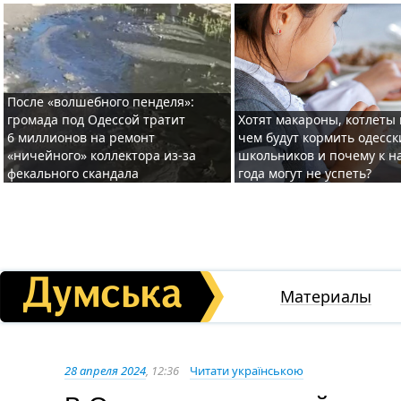
После «волшебного пенделя»:
громада под Одессой тратит
Хотят макароны, котлеты 
6 миллионов на ремонт
чем будут кормить одесск
«ничейного» коллектора из-за
школьников и почему к н
фекального скандала
года могут не успеть?
Материалы
28 апреля 2024
, 12:36
Читати українською