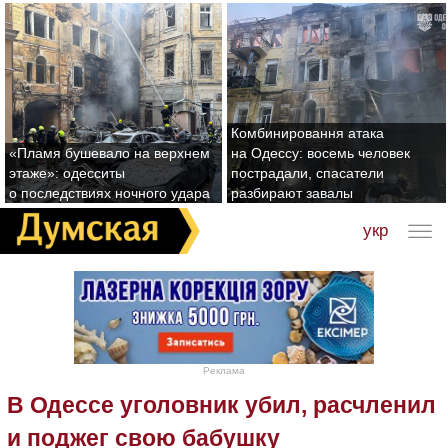
Комбинировання атака
«Пламя бушевало на верхнем
на Одессу: восемь человек
этаже»: одесситы
пострадали, спасатели
о последствиях ночного удара
разбирают завалы
укр
Реклама
В Одессе уголовник убил, расчленил
и поджег свою бабушку