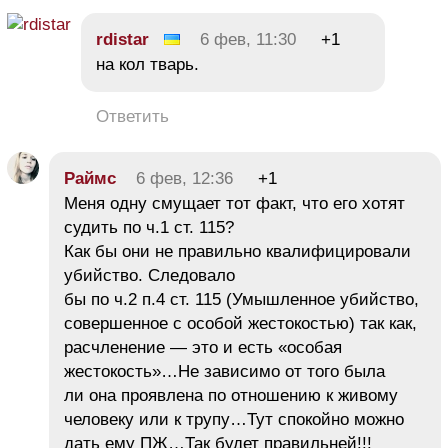
rdistar
6 фев, 11:30
+1
на кол тварь.
Ответить
Раймс
6 фев, 12:36
+1
Меня одну смущает тот факт, что его хотят
судить по ч.1 ст. 115?
Как бы они не правильно квалифицировали
убийство. Следовало
бы по ч.2 п.4 ст. 115 (Умышленное убийство,
совершенное с особой жестокостью) так как,
расчленение — это и есть «особая
жестокость»…Не зависимо от того была
ли она проявлена по отношению к живому
человеку или к трупу…Тут спокойно можно
дать ему ПЖ…Так будет правильней!!!