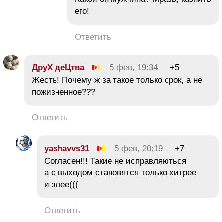
его!
Ответить
ДруХ деЦтва
5 фев, 19:34
+5
Жесть! Почему ж за такое только срок, а не
пожизненное???
Ответить
yashavvs31
5 фев, 20:19
+7
Согласен!!! Такие не исправляються
а с выходом становятся только хитрее
и злее(((
Ответить