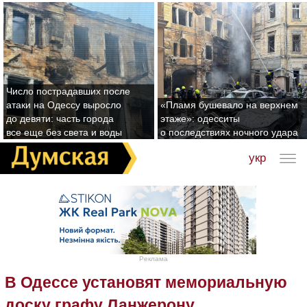
Число пострадавших после
атаки на Одессу выросло
«Пламя бушевало на верхнем
до девяти: часть города
этаже»: одесситы
все еще без света и воды
о последствиях ночного удара
укр
Реклама
В Одессе установят мемориальную
доску графу Ланжерону