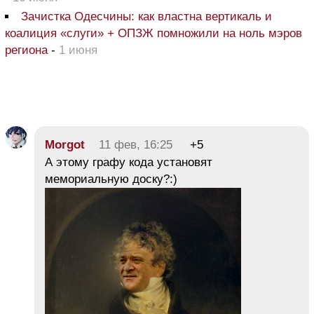
Зачистка Одесчины: как властна вертикаль и
коалиция «слуги» + ОПЗЖ помножили на ноль мэров
региона
-
1 июня
Morgot
11 фев, 16:25
+5
А этому графу кода установят
мемориальную доску?:)