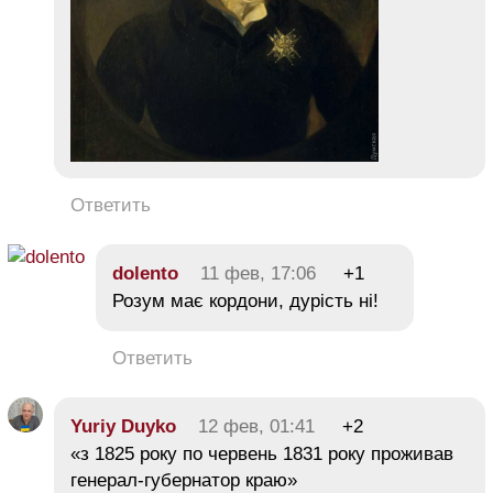
Ответить
dolento
11 фев, 17:06
+1
Розум має кордони, дурість ні!
Ответить
Yuriy Duyko
12 фев, 01:41
+2
«з 1825 року по червень 1831 року проживав
генерал-губернатор краю»