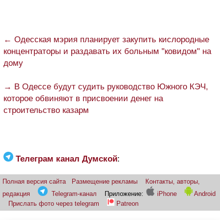
← Одесская мэрия планирует закупить кислородные
концентраторы и раздавать их больным "ковидом" на
дому
→ В Одессе будут судить руководство Южного КЭЧ,
которое обвиняют в присвоении денег на
строительство казарм
Телеграм канал Думской
:
Полная версия сайта
Размещение рекламы
Контакты, авторы,
редакция
Telegram-канал
Приложение:
iPhone
Android
Прислать фото через telegram
Patreon