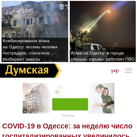
Комбинировання атака
на Одессу: восемь человек
пострадали, спасатели
Атака на Одессу: в городе
разбирают завалы
слышны взрывы, работает ПВО
укр
Реклама
COVID-19 в Одессе: за неделю число
госпитализированных увеличилось