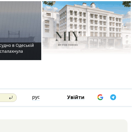
судно в Одеській
і спалахнула
рус
Увійти