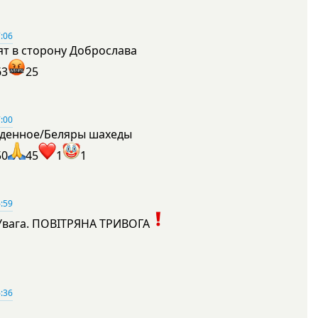
:06
ят в сторону Доброслава
63
25
:00
денное/Беляры шахеды
50
45
1
1
:59
Увага. ПОВІТРЯНА ТРИВОГА
1
:36