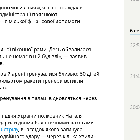
опомоги людям, які постраждали
йадміністрації пояснюють
ння міської фінансової допомоги
6 с
22:5
одної віконної рами. Десь обвалилася
льше немає в цій будівлі», — заявив
в.
довій арені тренувалися близько 50 дітей
21:4
прильотом ракети тренери встигли
ав.
тренування в палаці відновляться через
20:0
 півдня України полковник Наталя
вдарили двома балістичними ракетами
обстрілу
, внаслідок якого загинула
подвійного удару — через кілька хвилин