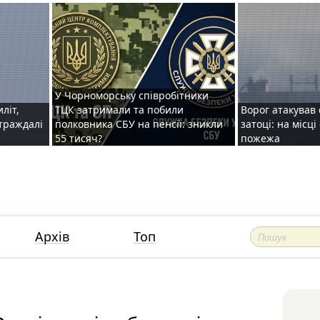
У Чорноморську співробітники
иліт,
ТЦК затримали та побили
Ворог атакував 
страждалі
полковника СБУ на пенсії: зникли
затоці: на місц
55 тисяч?
пожежа
Архів
Топ