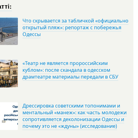
тті:
Что скрывается за табличкой «официально
открытый пляж»: репортаж с побережья
Одессы
«Театр не является пророссийским
кублом»: после скандала в одесском
драмтеатре материалы передали в СБУ
Дрессировка советскими топонимами и
ментальный «манеж»: как часть молодежи
сопротивляется деколонизации Одессы и
почему это не «ждуны» (исследование)