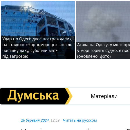
Удар по Одесі: двоє постраждалих,
на стадіоні «Чорноморець» знесло
Атака на Одесу: у місті пр
частину даху, суботній матч
у морі горить судно, є по
під загрозою
(оновлено, фото)
Матеріали
26 березня 2024
, 12:59
Читать на русском