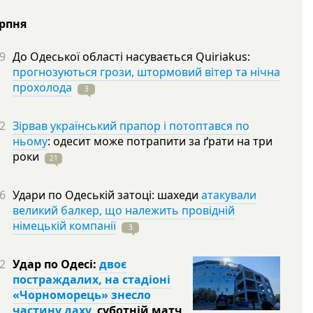
ерпня
9
До Одеської області насувається Quiriakus:
прогнозуються грози, штормовий вітер та нічна
прохолода
3
2
Зірвав український прапор і потоптався по
ньому
: одесит може потрапити за ґрати на три
роки
21
6
Удари по Одеській затоці: шахеди
атакували
великий балкер, що належить провідній
німецькій компанії
3
2
Удар по Одесі:
двоє
постраждалих, на стадіоні
«Чорноморець» знесло
частину даху
, суботній матч