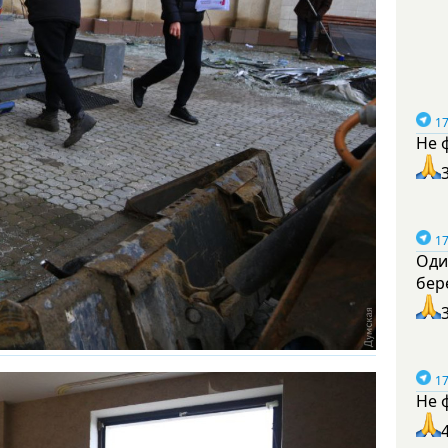
17
Не 
17
Оди
бер
17
Не 