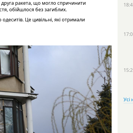
а друга ракета, що могло спричинити
18:4
стя, обійшлося без загиблих.
одеситів. Це цивільні, які отримали
17:0
15:2
Усі