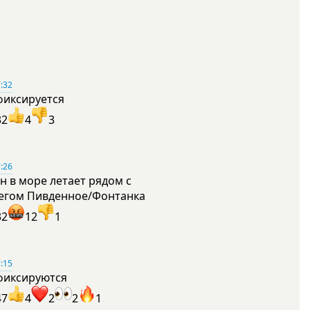
:32
фиксируется
32
4
3
:26
н в море летает рядом с
егом Пивденное/Фонтанка
32
12
1
:15
фиксируются
47
4
2
2
1