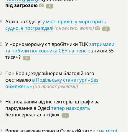
під
загрозою
8
8
Атака на Одесу:
у місті приліт, у морі горить
судно, є постраждалі
(оновлено, фото)
2
0
У Чорноморську співробітники ТЦК
затримали
та побили полковника СБУ на пенсії
: зникли 55
тисяч?
34
2
Пан Борщ: хедлайнером благодійного
фестивалю
в Подільську стане гурт «Без
обмежень»
(на правах реклами)
6
Несподіванки від інспекторів: штрафи за
паркування в Одесі
тепер надходять
безпосередньо в
«Дію»
5
7
Ворог атакував судно в Одеській затоці:
на місці