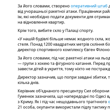
За його словами, створено
оперативний штаб
д
від учорашньої ракетної атаки. Працівники ра
їм, які необхідно подати документи для отрима
на відновлення квартир.
Крім того, вибите скло у Палаці спорту.
«У нашій будівлі більше немає жодного скла, ж
стеля. Понад 1200 квадратних метрів скління бі
директор спортивного комплексу Євген Філоно
За його словами, під час ракетної атаки на льо
— групи з хокею та фігурного катання. Перед 
завести дітей в укриття, тому ніхто не постражд
Директор зазначив, що попри завдані збитки, 
кілька днів.
Керівник об'єднаного пресцентру Сил оборони
Гуменюк зазначила, що напередодні по Одесі 
з Криму. Як і під час нещодавнього трагічного
21 особа, окупанти використали підлу тактику 