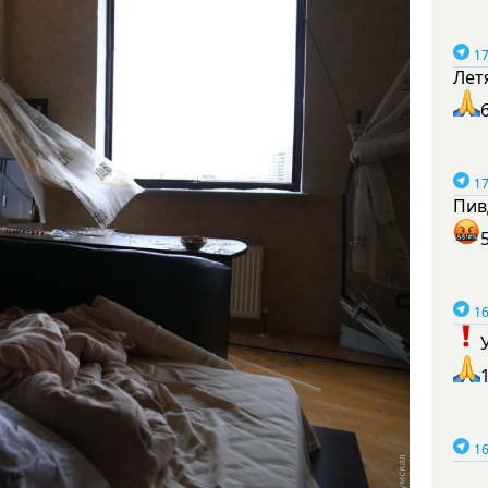
17
Лет
17
Пив
16
16