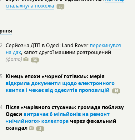
спалахнула пожежа
20
ерпня
2
Серйозна ДТП в Одесі: Land Rover
перекинувся
на дах
, капот другої машини розтрощений
(фото)
36
5
Кінець епохи «чорної готівки»: мерія
відкрила документи щодо електронного
квитка і чекає від одеситів пропозицій
16
4
Після «чарівного стусана»: громада поблизу
Одеси
витрачає 6 мільйонів на ремонт
«нічийного» колектора
через фекальний
скандал
3