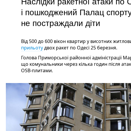
Наслідки ракетної атаки по О
і пошкоджений Палац спор
не постраждали діти
Від 500 до 600 вікон квартир у висотних житло
прильоту
двох ракет по Одесі 25 березня.
Голова Приморської районної адміністрації Ма
що комунальники через кілька годин після ата
OSB-плитами.