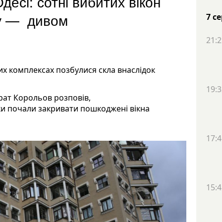
десі: сотні вибитих вікон
ту — дивом
7 с
21:2
вих комплексах позбулися скла внаслідок
19:3
рат Корольов розповів,
ки почали закривати пошкоджені вікна
17:4
15:4