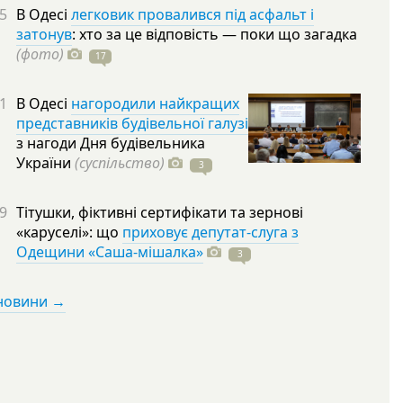
5
В Одесі
легковик провалився під асфальт і
затонув
: хто за це відповість — поки що загадка
(фото)
17
1
В Одесі
нагородили найкращих
представників будівельної галузі
з нагоди Дня будівельника
України
(суспільство)
3
9
Тітушки, фіктивні сертифікати та зернові
«каруселі»: що
приховує депутат-слуга з
Одещини «Саша-мішалка»
3
 новини →