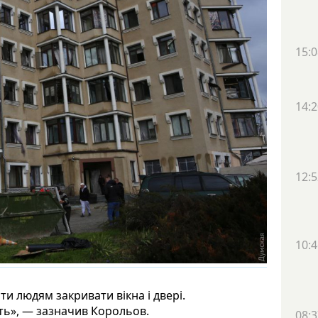
15:0
14:2
12:5
10:4
и людям закривати вікна і двері.
ть», — зазначив Корольов.
08:3