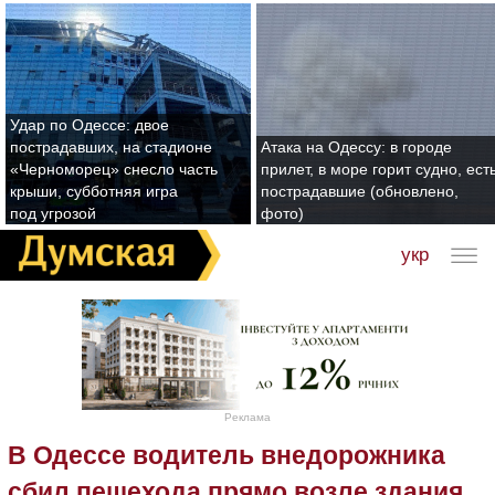
Удар по Одессе: двое
пострадавших, на стадионе
Атака на Одессу: в городе
«Черноморец» снесло часть
прилет, в море горит судно, ест
крыши, субботняя игра
пострадавшие (обновлено,
под угрозой
фото)
укр
Реклама
В Одессе водитель внедорожника
сбил пешехода прямо возле здания