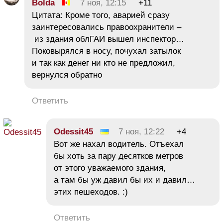
Bolda
7 ноя, 12:15
+11
Цитата: Кроме того, аварией сразу
заинтересовались правоохранители –
из здания облГАИ вышел инспектор…
Поковырялся в носу, почухал затылок
и так как денег ни кто не предложил,
вернулся обратно
Ответить
Odessit45
7 ноя, 12:22
+4
Вот же нахал водитель. Отъехал
бы хоть за пару десятков метров
от этого уважаемого здания,
а там бы уж давил бы их и давил…
этих пешеходов. :)
Ответить