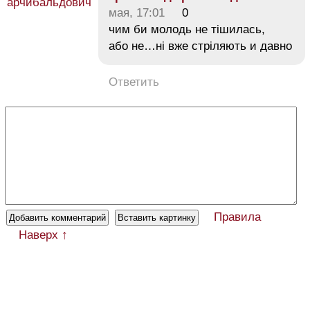
мая, 17:01
0
чим би молодь не тішилась,
або не…ні вже стріляють и давно
Ответить
Правила
Наверх ↑