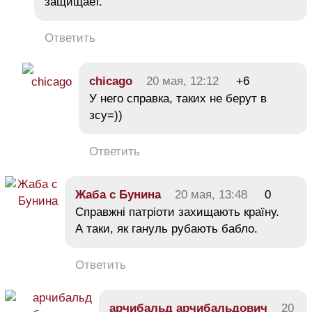
защищает.
Ответить
chicago
20 мая, 12:12
+6
У него справка, таких не берут в
зсу=))
Ответить
Жаба с Бунина
20 мая, 13:48
0
Справжні патріоти захищають країну.
А таки, як гануль рубають бабло.
Ответить
арчибальд арчибальдович
20