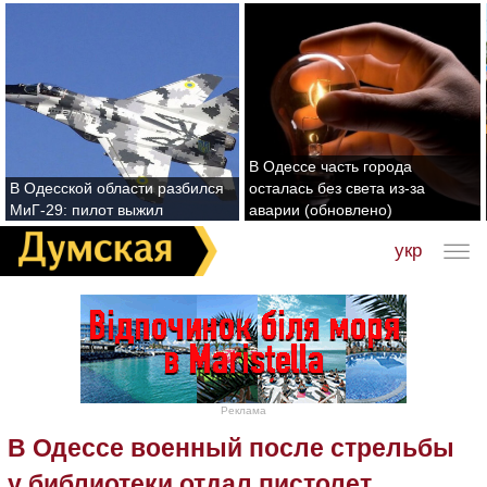
В Одессе часть города
В Одесской области разбился
осталась без света из-за
МиГ-29: пилот выжил
аварии (обновлено)
укр
Реклама
В Одессе военный после стрельбы
у библиотеки отдал пистолет