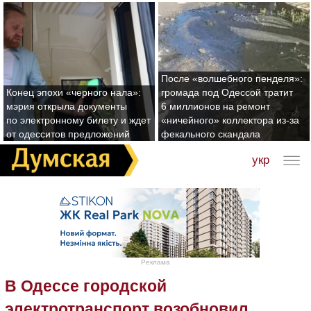
После «волшебного пенделя»:
Конец эпохи «черного нала»:
громада под Одессой тратит
мэрия открыла документы
6 миллионов на ремонт
по электронному билету и ждет
«ничейного» коллектора из-за
от одесситов предложений
фекального скандала
укр
Реклама
В Одессе городской
электротранспорт возобновил